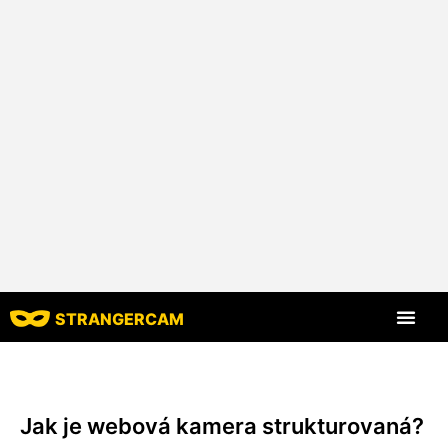
STRANGERCAM
Všechny recenze
Všechny funkce
Jak je webová kamera strukturovaná?