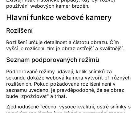
používání webových kamer brzděn.
Hlavní funkce webové kamery
Rozlišení
Rozlišení určuje detailnost a čistotu obrazu. Čím
vyšší je rozlišení, tím je obraz ostřejší a kvalitnější.
Seznam podporovaných režimů
Podporované režimy udávají, kolik snímků za
sekundu dokáže webová kamera vytvořit při různých
rozlišeních. Pokud požadované rozlišení není v
seznamu uvedeno, je pravděpodobné, že se obraz
bude "zpožďovat" a trhat.
Zjednodušeně řečeno, vysoce kvalitní, ostré snímky s
vysokým rozlišením bez trhání a rozmazání mohou.
pouze
poskytují profesionální, ne levné webové
kamery s dobrou optikou. Proto je důležité se
rozhodnout, zda je vysoké rozlišení skutečně nutné a
zda se vyplatí vynaložit náklady na jeho dosažení.