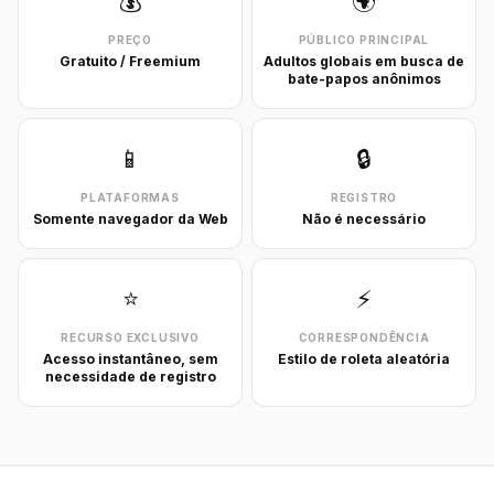
💰
🌍
PREÇO
PÚBLICO PRINCIPAL
Gratuito / Freemium
Adultos globais em busca de
bate-papos anônimos
📱
🔒
PLATAFORMAS
REGISTRO
Somente navegador da Web
Não é necessário
⭐
⚡
RECURSO EXCLUSIVO
CORRESPONDÊNCIA
Acesso instantâneo, sem
Estilo de roleta aleatória
necessidade de registro