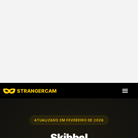
STRANGERCAM
Todas as avaliaç
Todos os recursos
ATUALIZADO EM FEVEREIRO DE 2026
Skibbel