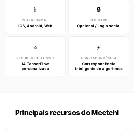
📱
🔒
PLATAFORMAS
REGISTRO
iOS, Android, Web
Opcional / Login social
⭐
⚡
RECURSO EXCLUSIVO
CORRESPONDÊNCIA
IA TensorFlow
Correspondência
personalizada
inteligente de algoritmos
Principais recursos do Meetchi