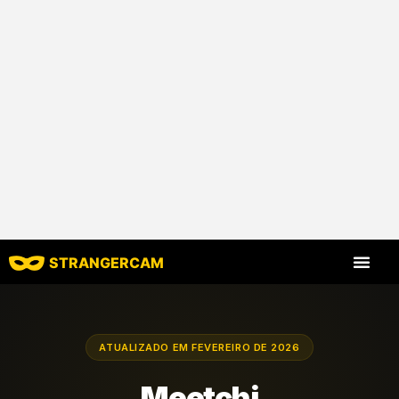
STRANGERCAM
Todas as avaliaç
Todos os recursos
ATUALIZADO EM FEVEREIRO DE 2026
Meetchi