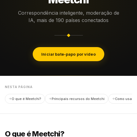
Correspondência inteligente, moderação de
IA, mais de 190 países conectados
◆
Iniciar bate-papo por vídeo
NESTA PÁGINA
O que é Meetchi?
Principais recursos do Meetchi
Como usar o
O que é Meetchi?