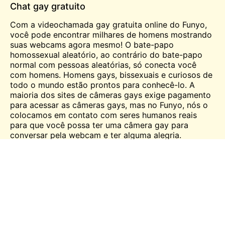
Chat gay gratuito
Com a videochamada gay gratuita online do Funyo,
você pode encontrar milhares de homens mostrando
suas webcams agora mesmo! O bate-papo
homossexual aleatório, ao contrário do bate-papo
normal com pessoas aleatórias, só conecta você
com homens. Homens gays, bissexuais e curiosos de
todo o mundo estão prontos para conhecê-lo. A
maioria dos sites de câmeras gays exige pagamento
para acessar as câmeras gays, mas no Funyo, nós o
colocamos em contato com seres humanos reais
para que você possa ter uma câmera gay para
conversar pela webcam e ter alguma alegria.
Conclusão
O Chatrandom deu grandes saltos em relação ao
Funyo em termos de base de usuários, com mais
pessoas on-line no Funyo. Foi assim que aconteceu
pelo mesmo motivo. No entanto, o Funyo ainda tem
indivíduos suficientes para torná-lo interessante de
visitar. Portanto, acesse www.funyo.com e comece a