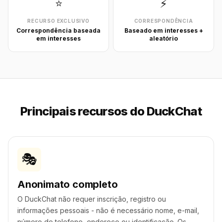
⭐
⚡
RECURSO EXCLUSIVO
CORRESPONDÊNCIA
Correspondência baseada
Baseado em interesses +
em interesses
aleatório
Principais recursos do DuckChat
🎭
Anonimato completo
O DuckChat não requer inscrição, registro ou
informações pessoais - não é necessário nome, e-mail,
número de telefone, endereço ou identificação. Os