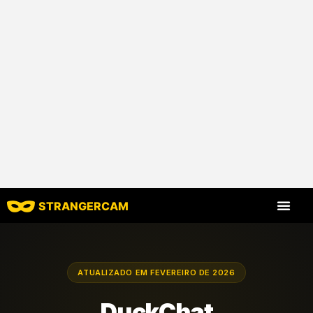
STRANGERCAM
Todas as avaliaç
Todos os recursos
ATUALIZADO EM FEVEREIRO DE 2026
DuckChat