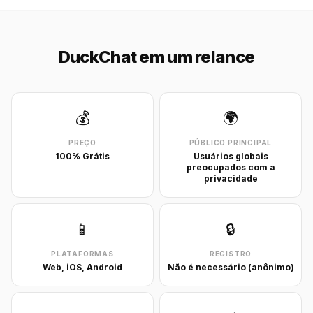
DuckChat em um relance
💰
🌍
PREÇO
PÚBLICO PRINCIPAL
100% Grátis
Usuários globais
preocupados com a
privacidade
📱
🔒
PLATAFORMAS
REGISTRO
Web, iOS, Android
Não é necessário (anônimo)