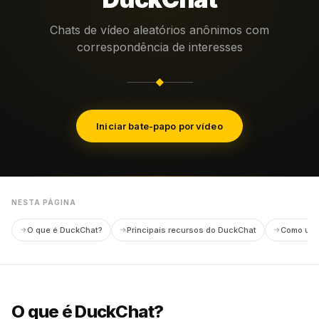
Chats de vídeo aleatórios anônimos com
correspondência de interesses
◆
Iniciar bate-papo por vídeo
NESTA PÁGINA
O que é DuckChat?
Principais recursos do DuckChat
Como usa
O que é DuckChat?