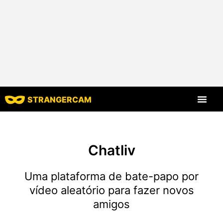
STRANGERCAM
Todas as avaliaç
Todos os recursos
Chatliv
Uma plataforma de bate-papo por
vídeo aleatório para fazer novos
amigos