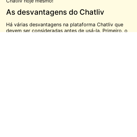
Chatliv hoje mesmo!
As desvantagens do Chatliv
Há várias desvantagens na plataforma Chatliv que
devem ser consideradas antes de usá-la. Primeiro, o
site só está disponível em inglês, o que pode limitar
seu apelo a usuários de outros países. Em segundo
lugar, o site requer uma webcam e um microfone, aos
quais nem todos os usuários têm acesso. Por fim, o
site tem vários recursos que exigem uma assinatura
premium para serem acessados, o que pode torná-lo
menos atraente para os usuários que estão
procurando apenas uma plataforma de bate-papo
por vídeo gratuita.
Como aproveitar ao máximo o
Chatliv?
Se você está procurando uma maneira divertida e
fácil de conhecer novas pessoas, com certeza deve
dar uma olhada no Chatliv. Aqui estão algumas dicas
sobre como aproveitar ao máximo essa plataforma