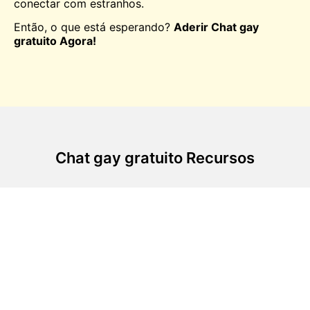
conectar com estranhos.
Então, o que está esperando?
Aderir Chat gay
gratuito Agora!
Chat gay gratuito Recursos
Bate-papos fáceis
Entre em um bate-papo por vídeo em pouco tempo e
aproveite os recursos interessantes que tornam o seu
bate-papo incrível! Mudar de um bate-papo para o
outro é muito fácil. Portanto, converse e mude