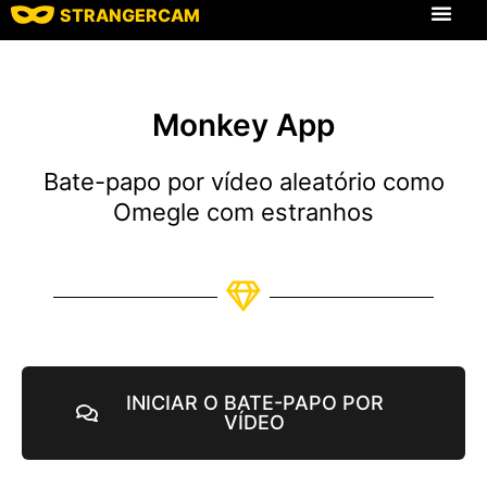
STRANGERCAM
Todas as avaliaç
Todos os recursos
Monkey App
Bate-papo por vídeo aleatório como
Omegle com estranhos
INICIAR O BATE-PAPO POR
VÍDEO