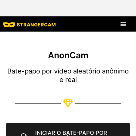
STRANGERCAM
Todas as avaliaç
Todos os recursos
AnonCam
Bate-papo por vídeo aleatório anônimo
e real
INICIAR O BATE-PAPO POR