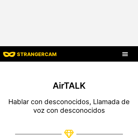
STRANGERCAM
Todos los comen
Todas las funcione
AirTALK
Hablar con desconocidos, Llamada de
voz con desconocidos