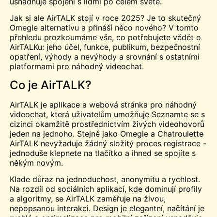
usnadňuje spojení s lidmi po celém světě.
Jak si ale AirTALK stojí v roce 2025? Je to skutečný
Omegle
alternativu a přináší něco nového? V tomto
přehledu prozkoumáme vše, co potřebujete vědět o
AirTALKu: jeho účel, funkce, publikum, bezpečnostní
opatření, výhody a nevýhody a srovnání s ostatními
platformami pro náhodný videochat.
Co je AirTALK?
AirTALK je aplikace a webová stránka pro náhodný
videochat, která uživatelům umožňuje
Seznamte se s
cizinci okamžitě prostřednictvím živých videohovorů
jeden na jednoho. Stejně jako Omegle a
Chatroulette
AirTALK nevyžaduje žádný složitý proces registrace -
jednoduše klepnete na tlačítko a ihned se spojíte s
někým novým.
Klade důraz na jednoduchost, anonymitu a rychlost.
Na rozdíl od sociálních aplikací, kde dominují profily
a algoritmy, se AirTALK zaměřuje na živou,
nepopsanou interakci. Design je elegantní, načítání je