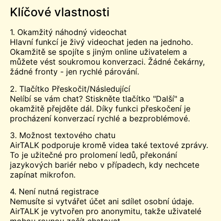
Klíčové vlastnosti
1. Okamžitý náhodný videochat
Hlavní funkcí je živý videochat jeden na jednoho.
Okamžitě se spojíte s jiným online uživatelem a
můžete vést soukromou konverzaci. Žádné čekárny,
žádné fronty - jen rychlé párování.
2. Tlačítko Přeskočit/Následující
Nelíbí se vám chat? Stiskněte tlačítko "Další" a
okamžitě přejděte dál. Díky funkci přeskočení je
procházení konverzací rychlé a bezproblémové.
3. Možnost textového chatu
AirTALK podporuje kromě videa také textové zprávy.
To je užitečné pro prolomení ledů, překonání
jazykových bariér nebo v případech, kdy nechcete
zapínat mikrofon.
4. Není nutná registrace
Nemusíte si vytvářet účet ani sdílet osobní údaje.
AirTALK je vytvořen pro anonymitu, takže uživatelé