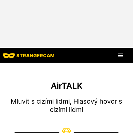
STRANGERCAM
Všechny recenze
Všechny funkce
AirTALK
Mluvit s cizími lidmi, Hlasový hovor s
cizími lidmi