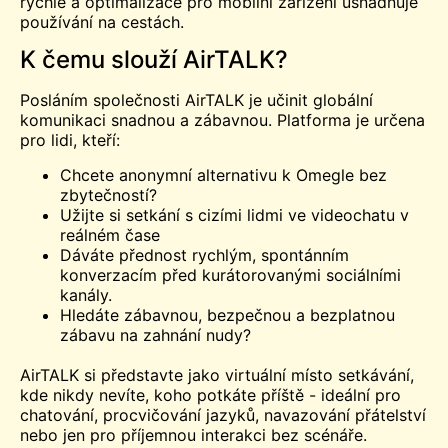
rychlé a optimalizace pro mobilní zařízení usnadňuje
používání na cestách.
K čemu slouží AirTALK?
Posláním společnosti AirTALK je učinit globální
komunikaci snadnou a zábavnou. Platforma je určena
pro lidi, kteří:
Chcete anonymní alternativu k Omegle bez
zbytečností?
Užijte si setkání s cizími lidmi ve videochatu v
reálném čase
Dáváte přednost rychlým, spontánním
konverzacím před kurátorovanými sociálními
kanály.
Hledáte zábavnou, bezpečnou a bezplatnou
zábavu na zahnání nudy?
AirTALK si představte jako virtuální místo setkávání,
kde nikdy nevíte, koho potkáte příště - ideální pro
chatování, procvičování jazyků, navazování přátelství
nebo jen pro příjemnou interakci bez scénáře.