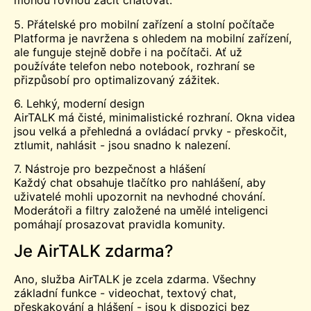
mohou rovnou začít chatovat.
5. Přátelské pro mobilní zařízení a stolní počítače
Platforma je navržena s ohledem na mobilní zařízení,
ale funguje stejně dobře i na počítači. Ať už
používáte telefon nebo notebook, rozhraní se
přizpůsobí pro optimalizovaný zážitek.
6. Lehký, moderní design
AirTALK má čisté, minimalistické rozhraní. Okna videa
jsou velká a přehledná a ovládací prvky - přeskočit,
ztlumit, nahlásit - jsou snadno k nalezení.
7. Nástroje pro bezpečnost a hlášení
Každý chat obsahuje tlačítko pro nahlášení, aby
uživatelé mohli upozornit na nevhodné chování.
Moderátoři a filtry založené na umělé inteligenci
pomáhají prosazovat pravidla komunity.
Je AirTALK zdarma?
Ano, služba AirTALK je zcela zdarma. Všechny
základní funkce - videochat, textový chat,
přeskakování a hlášení - jsou k dispozici bez