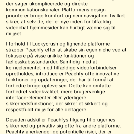
der søger ukomplicerede og direkte
kommunikationskanaler. Platformens design
prioriterer brugerkomfort og nem navigation, hvilket
sikrer, at selv de, der er nye inden for tilfældig
videochat
hjemmesider kan hurtigt vænne sig til
miljøet.
I forhold til Luckycrush og lignende platforme
stræber Peachfy efter at skabe sin egen niche ved at
fokusere på visse unikke funktioner og
fællesskabsstandarder. Samtidig med at
kerneelementet med tilfældige videoforbindelser
opretholdes, introducerer Peachfy ofte innovative
funktioner og opdateringer, der har til formål at
forbedre brugeroplevelsen. Dette kan omfatte
forbedret videokvalitet, mere brugervenlige
interface-elementer eller yderligere
sikkerhedsfunktioner, der sikrer et sikkert og
respektfuldt miljø for alle deltagere.
Desuden adskiller Peachfys tilgang til brugernes
sikkerhed og privatliv sig ofte fra andre platforme.
Peachfy anerkender de potentielle risici, der er