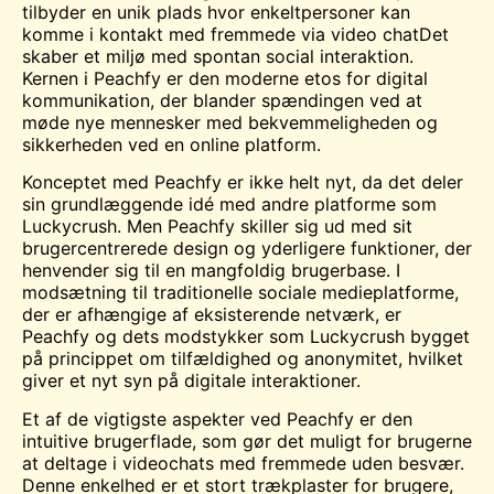
tilbyder en unik
plads
hvor enkeltpersoner kan
komme i kontakt med fremmede via video
chat
Det
skaber et miljø med spontan social interaktion.
Kernen i Peachfy er den moderne etos for digital
kommunikation, der blander spændingen ved at
møde nye mennesker med bekvemmeligheden og
sikkerheden ved en online platform.
Konceptet med Peachfy er ikke helt nyt, da det deler
sin grundlæggende idé med andre platforme som
Luckycrush. Men Peachfy skiller sig ud med sit
brugercentrerede design og yderligere funktioner, der
henvender sig til en mangfoldig brugerbase. I
modsætning til traditionelle sociale medieplatforme,
der er afhængige af eksisterende netværk, er
Peachfy og dets modstykker som Luckycrush bygget
på princippet om tilfældighed og anonymitet, hvilket
giver et nyt syn på digitale interaktioner.
Et af de vigtigste aspekter ved Peachfy er den
intuitive brugerflade, som gør det muligt for brugerne
at deltage i videochats med fremmede uden besvær.
Denne enkelhed er et stort trækplaster for brugere,