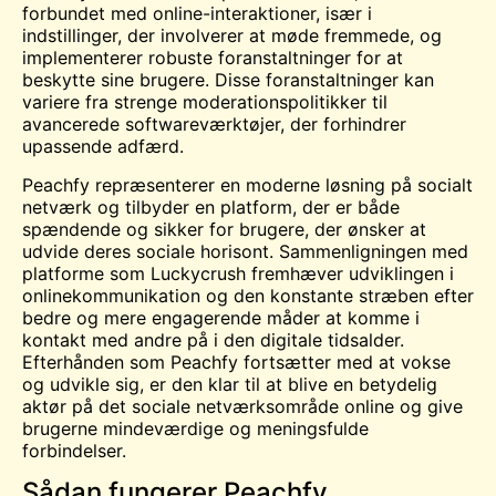
forbundet med online-interaktioner, især i
indstillinger, der involverer at møde fremmede, og
implementerer robuste foranstaltninger for at
beskytte sine brugere. Disse foranstaltninger kan
variere fra strenge moderationspolitikker til
avancerede softwareværktøjer, der forhindrer
upassende adfærd.
Peachfy repræsenterer en moderne løsning på socialt
netværk og tilbyder en platform, der er både
spændende og sikker for brugere, der ønsker at
udvide deres sociale horisont. Sammenligningen med
platforme som Luckycrush fremhæver udviklingen i
onlinekommunikation og den konstante stræben efter
bedre og mere engagerende måder at komme i
kontakt med andre på i den digitale tidsalder.
Efterhånden som Peachfy fortsætter med at vokse
og udvikle sig, er den klar til at blive en betydelig
aktør på det sociale netværksområde online og give
brugerne mindeværdige og meningsfulde
forbindelser.
Sådan fungerer Peachfy