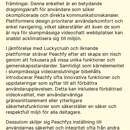
främlingar. Denna enkelhet är en betydande
dragningskraft för användare som söker
okomplicerade och direkta kommunikationskanaler.
Plattformens design prioriterar användarkomfort och
enkel navigering, vilket säkerställer att även de som
är nya för slumpmässiga
videochatt
webbplatser kan
snabbt acklimatisera sig till miljön.
I jämförelse med Luckycrush och liknande
plattformar strävar Peachfy efter att skapa sin nisch
genom att fokusera på vissa unika funktioner och
gemenskapsstandarder. Samtidigt som kärnelementet
i slumpmässiga videoanslutningar bibehålls
introducerar Peachfy ofta innovativa funktioner och
uppdateringar som syftar till att förbättra
användarupplevelsen. Detta kan inkludera förbättrad
videokvalitet, mer användarvänliga
gränssnittselement eller ytterligare
säkerhetsfunktioner som säkerställer en säker och
respektfull miljö för alla deltagare.
Dessutom skiljer sig Peachfys inställning till
användarnas säkerhet och integritet ofta från andra