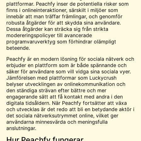
plattformar. Peachfy inser de potentiella risker som
finns i onlineinteraktioner, särskilt i miljöer som
innebär att man träffar främlingar, och genomför
robusta åtgärder för att skydda sina användare.
Dessa åtgärder kan sträcka sig från strikta
modereringspolicyer till avancerade
programvaruverktyg som förhindrar olämpligt
beteende.
Peachfy är en modern lösning för sociala nätverk och
erbjuder en plattform som är både spännande och
säker för användare som vill vidga sina sociala vyer.
Jämförelsen med plattformar som Luckycrush
belyser utvecklingen av onlinekommunikation och
den ständiga strävan efter bättre och mer
engagerande sätt att få kontakt med andra i den
digitala tidsåldern. När Peachfy fortsätter att växa
och utvecklas är det redo att bli en betydande aktör i
det sociala nätverksutrymmet online, vilket ger
användarna minnesvärda och meningsfulla
anslutningar.
Hur Peachfy fungerar