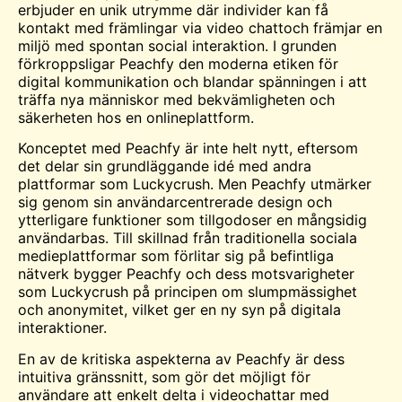
erbjuder en unik
utrymme
där individer kan få
kontakt med främlingar via video
chatt
och främjar en
miljö med spontan social interaktion. I grunden
förkroppsligar Peachfy den moderna etiken för
digital kommunikation och blandar spänningen i att
träffa nya människor med bekvämligheten och
säkerheten hos en onlineplattform.
Konceptet med Peachfy är inte helt nytt, eftersom
det delar sin grundläggande idé med andra
plattformar som Luckycrush. Men Peachfy utmärker
sig genom sin användarcentrerade design och
ytterligare funktioner som tillgodoser en mångsidig
användarbas. Till skillnad från traditionella sociala
medieplattformar som förlitar sig på befintliga
nätverk bygger Peachfy och dess motsvarigheter
som Luckycrush på principen om slumpmässighet
och anonymitet, vilket ger en ny syn på digitala
interaktioner.
En av de kritiska aspekterna av Peachfy är dess
intuitiva gränssnitt, som gör det möjligt för
användare att enkelt delta i videochattar med