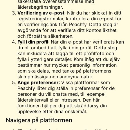
säkerställa överensstämmelse med
åldersbegränsningar.
Verifiering av e-post
: När du har skickat in ditt
registreringsformulär, kontrollera din e-post för
en verifieringslänk från Peachfy. Detta steg är
avgörande för att verifiera ditt kontos äkthet
och förbättra säkerheten.
Fyll i din profil
: När din e-post har verifierats kan
du bli ombedd att fylla i din profil. Detta steg
kan inkludera att lägga till ett profilfoto och
fylla i ytterligare detaljer. Kom ihåg att du själv
bestämmer hur mycket personlig information
som ska delas, med tanke på plattformens
slumpmässiga och anonyma natur.
Ange preferenser
: Vissa plattformar som
Peachfy låter dig ställa in preferenser för de
personer du vill chatta med, till exempel
åldersintervall eller intressen. Den här
funktionen hjälper dig att skräddarsy din
upplevelse efter dina önskemål.
Navigera på plattformen