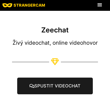
STRANGERCAM
Všechny recenze
Všechny funkce
Zeechat
Živý videochat, online videohovor
SPUSTIT VIDEOCHAT