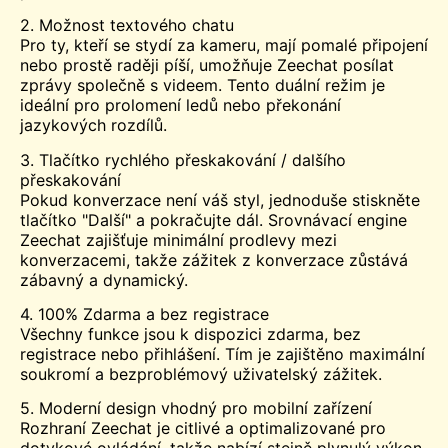
2. Možnost textového chatu
Pro ty, kteří se stydí za kameru, mají pomalé připojení
nebo prostě raději píší, umožňuje Zeechat posílat
zprávy společně s videem. Tento duální režim je
ideální pro prolomení ledů nebo překonání
jazykových rozdílů.
3. Tlačítko rychlého přeskakování / dalšího
přeskakování
Pokud konverzace není váš styl, jednoduše stiskněte
tlačítko "Další" a pokračujte dál. Srovnávací engine
Zeechat zajišťuje minimální prodlevy mezi
konverzacemi, takže zážitek z konverzace zůstává
zábavný a dynamický.
4. 100% Zdarma a bez registrace
Všechny funkce jsou k dispozici zdarma, bez
registrace nebo přihlášení. Tím je zajištěno maximální
soukromí a bezproblémový uživatelský zážitek.
5. Moderní design vhodný pro mobilní zařízení
Rozhraní Zeechat je citlivé a optimalizované pro