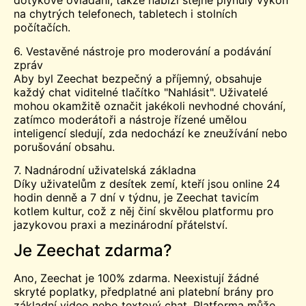
dotykové ovládání, takže nabízí stejně plynulý výkon
na chytrých telefonech, tabletech i stolních
počítačích.
6. Vestavěné nástroje pro moderování a podávání
zpráv
Aby byl Zeechat bezpečný a příjemný, obsahuje
každý chat viditelné tlačítko "Nahlásit". Uživatelé
mohou okamžitě označit jakékoli nevhodné chování,
zatímco moderátoři a nástroje řízené umělou
inteligencí sledují, zda nedochází ke zneužívání nebo
porušování obsahu.
7. Nadnárodní uživatelská základna
Díky uživatelům z desítek zemí, kteří jsou online 24
hodin denně a 7 dní v týdnu, je Zeechat tavicím
kotlem kultur, což z něj činí skvělou platformu pro
jazykovou praxi a mezinárodní přátelství.
Je Zeechat zdarma?
Ano, Zeechat je 100% zdarma. Neexistují žádné
skryté poplatky, předplatné ani platební brány pro
základní video nebo textový chat. Platforma může