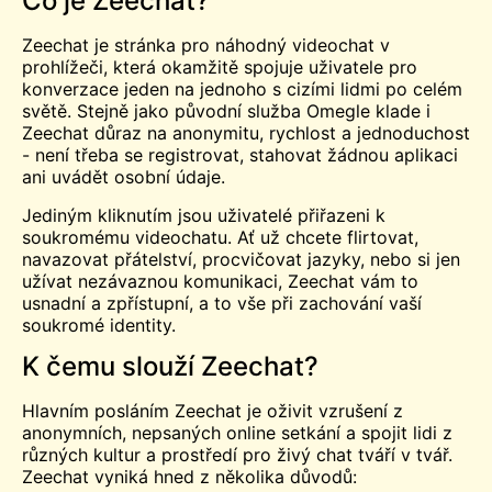
Co je Zeechat?
Zeechat je stránka pro náhodný videochat v
prohlížeči, která okamžitě spojuje uživatele pro
konverzace jeden na jednoho s cizími lidmi po celém
světě. Stejně jako původní služba Omegle klade i
Zeechat důraz na anonymitu, rychlost a jednoduchost
- není třeba se registrovat, stahovat žádnou aplikaci
ani uvádět osobní údaje.
Jediným kliknutím jsou uživatelé přiřazeni k
soukromému videochatu. Ať už chcete flirtovat,
navazovat přátelství, procvičovat jazyky, nebo si jen
užívat nezávaznou komunikaci, Zeechat vám to
usnadní a zpřístupní, a to vše při zachování vaší
soukromé identity.
K čemu slouží Zeechat?
Hlavním posláním Zeechat je oživit vzrušení z
anonymních, nepsaných online setkání a spojit lidi z
různých kultur a prostředí pro živý chat tváří v tvář.
Zeechat vyniká hned z několika důvodů: