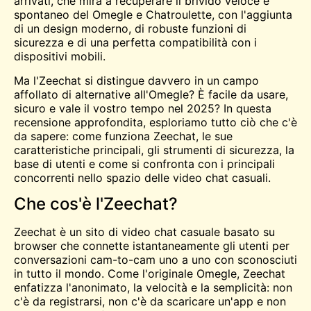
arrivati, che mira a recuperare il brivido veloce e
spontaneo del
Omegle
e Chatroulette, con l'aggiunta
di un design moderno, di robuste funzioni di
sicurezza e di una perfetta compatibilità con i
dispositivi mobili.
Ma l'Zeechat si distingue davvero in un campo
affollato di alternative all'Omegle? È facile da usare,
sicuro e vale il vostro tempo nel 2025? In questa
recensione approfondita, esploriamo tutto ciò che c'è
da sapere: come funziona Zeechat, le sue
caratteristiche principali, gli strumenti di sicurezza, la
base di utenti e come si confronta con i principali
concorrenti nello spazio delle video chat casuali.
Che cos'è l'Zeechat?
Zeechat è un sito di video chat casuale basato su
browser che connette istantaneamente gli utenti per
conversazioni cam-to-cam uno a uno con sconosciuti
in tutto il mondo. Come l'originale Omegle, Zeechat
enfatizza l'anonimato, la velocità e la semplicità: non
c'è da registrarsi, non c'è da scaricare un'app e non