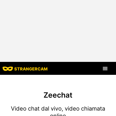
STRANGERCAM
Tutte le recensio
Tutte le caratt
Zeechat
Video chat dal vivo, video chiamata
online