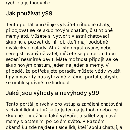
rychlé a jednoduché.
Jak používat y99
Tento portál umožňuje vytvářet náhodné chaty,
připojovat se ke skupinovým chatům, číst vtipné
memy atd. Můžete si vytvořit vlastní chatovací
skupinu a pozvat do ní lidi, kteří mají podobné
myšlenky a nálady. Ať už jste registrovaný, nebo
neregistrovaný uživatel, můžete se po celou dobu
sezení nesmírně bavit. Máte možnost připojit se ke
skupinovým chatům,
jeden
na jeden a memy. V
případě, že potřebujete poradit, můžete vždy využít
tipy a návody poskytované v rámci portálu, abyste
se mohli správně rozhodnout.
Jaké jsou výhody a nevýhody y99
Tento portál je rychlý pro vstup a zahájení chatování
s cizími lidmi, ať už je to jeden na jednoho nebo ve
skupině. Umožňuje také vytvářet a sdílet zajímavé
memy s ostatními po celém světě. V každém
okamžiku zde najdete tisíce lidí, kteří spolu chatují, a