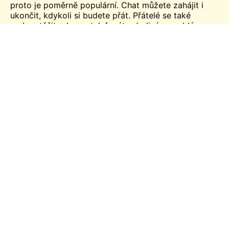
proto je poměrně populární. Chat můžete zahájit i
ukončit, kdykoli si budete přát. Přátelé se také
mohou těšit
zdarma
telefonáty. Jediným problémem
je, že bez registrace nemusí být bezpečný. Musíte
tedy chránit své soukromí a nikomu přes chat
nesdělovat své osobní údaje.
Y99 Funkce
Snadné chaty
Ponořte se do svého prvního náhodného videochatu
během několika sekund! Nejde však jen o rychlé