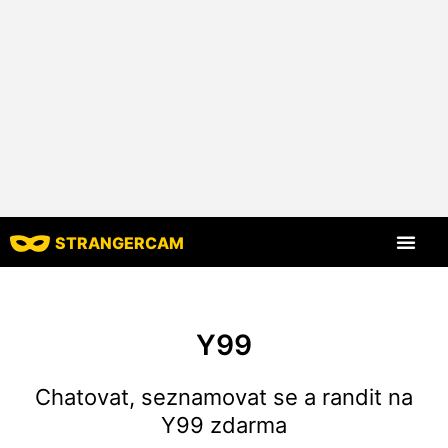
STRANGERCAM
Všechny recenze
Všechny funkce
Y99
Chatovat, seznamovat se a randit na
Y99 zdarma