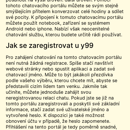
tohoto chatovacího portálu můžete se svým stejně
smýšlejícím přítelem konverzovat celé hodiny a sdílet
své pocity. K připojení k tomuto chatovacímu portálu
můžete použít notebook, zařízení se systémem
Android nebo iphone. Nabízí však neocenitelné
chatování
službu, kterou budete určitě rádi používat.
Jak se zaregistrovat u y99
Pro zahájení chatování na tomto chatovacím portálu
není nutná žádná registrace. Spíše stačí navštívit
webové stránky nebo spustit aplikaci a zadat své
chatovací jméno. Může to být jakákoli přezdívka
podle vašeho výběru, kterou chcete mít, abyste se
představili cizím lidem tam venku. Jakmile tak
učiníte, můžete jednoduše zahájit svou
neregistrovanou relaci chatu. Pokud jste se již na
tomto portálu zaregistrovali a poskytli své základní
informace, stačí zadat své uživatelské jméno a
vytvořené heslo. K dispozici je také možnost
obnovení účtu v případě, že heslo zapomenete.
Přihlášení na tento portál je tedy poměrně snadné,