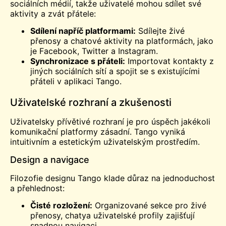
sociálních médií, takže uživatelé mohou sdílet své
aktivity a zvát přátele:
Sdílení napříč platformami:
Sdílejte živé
přenosy a chatové aktivity na platformách, jako
je Facebook, Twitter a Instagram.
Synchronizace s přáteli:
Importovat kontakty z
jiných sociálních sítí a spojit se s existujícími
přáteli v aplikaci Tango.
Uživatelské rozhraní a zkušenosti
Uživatelsky přívětivé rozhraní je pro úspěch jakékoli
komunikační platformy zásadní. Tango vyniká
intuitivním a estetickým uživatelským prostředím.
Design a navigace
Filozofie designu Tango klade důraz na jednoduchost
a přehlednost:
Čisté rozložení:
Organizované sekce pro živé
přenosy,
chaty
a uživatelské profily zajišťují
snadnou navigaci.