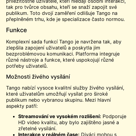
příležitostné uživatele, kteří hledají osobní interakci,
tak pro tvůrce obsahu, kteří se snaží zapojit své
publikum. Toto dvojí zaměření odlišuje Tango na
přeplněném trhu, kde je specializace často normou.
Funkce
Komplexní sada funkcí Tango je navržena tak, aby
zlepšila zapojení uživatelů a poskytla jim
bezproblémovou komunikaci. Platforma integruje
různé nástroje a funkce, které uspokojují různé
potřeby uživatelů.
Možnosti živého vysílání
Tango nabízí vysoce kvalitní služby živého vysílání,
které uživatelům umožňují vysílat pro široké
publikum nebo vybranou skupinu. Mezi hlavní
aspekty patří:
Streamování ve vysokém rozlišení:
Podporuje
HD
video
kvalitu, aby bylo zajištěno jasné a
zřetelné vysílání.
Interakce v reálném čase:
Diváci mohou s