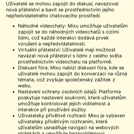
Uživatelé se mohou zapojit do diskusí, navazovat
nová přátelství a bavit se prostřednictvím jejího
nepředvídatelného chatovacího prostředí.
Náhodné videochaty: Mixu umožňuje uživatelům
zapojit se do náhodných videochatů s cizími
lidmi, což každé interakci dodává prvek
vzrušení a nepředvídatelnosti.
Virtuální přátelství: Uživatelé mají možnost
navázat nová přátelství s lidmi z celého světa
prostřednictvím videochatu na platformě.
Diskusní fóra: Mixu nabízí diskusní fóra, kde se
uživatelé mohou zapojit do konverzací na různá
témata, což zvyšuje společenský zážitek z
webu.
Nastavení ochrany osobních údajů: Platforma
poskytuje nastavení soukromí, které uživatelům
umožňuje kontrolovat jejich viditelnost a
interakce při používání služby.
Uživatelsky přívětivé rozhraní: Mixu je vybaven
uživatelsky přívětivým rozhraním, které
uživatelům usnadňuje navigaci na webových
stránkách a umožňuje bezproblémový