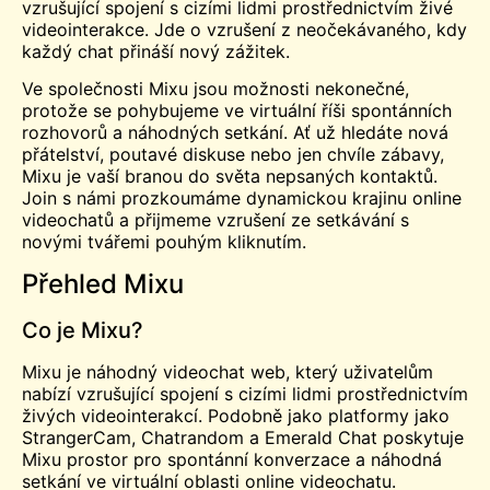
vzrušující spojení s cizími lidmi prostřednictvím živé
videointerakce. Jde o vzrušení z neočekávaného, kdy
každý chat přináší nový zážitek.
Ve společnosti Mixu jsou možnosti nekonečné,
protože se pohybujeme ve virtuální říši spontánních
rozhovorů a náhodných setkání. Ať už hledáte nová
přátelství, poutavé diskuse nebo jen chvíle zábavy,
Mixu je vaší branou do světa nepsaných kontaktů.
Join s námi prozkoumáme dynamickou krajinu online
videochatů a přijmeme vzrušení ze setkávání s
novými tvářemi pouhým kliknutím.
Přehled Mixu
Co je Mixu?
Mixu je náhodný
videochat
web, který uživatelům
nabízí vzrušující spojení s cizími lidmi prostřednictvím
živých videointerakcí. Podobně jako platformy jako
StrangerCam, Chatrandom a Emerald Chat poskytuje
Mixu prostor pro spontánní konverzace a náhodná
setkání ve virtuální oblasti online videochatu.