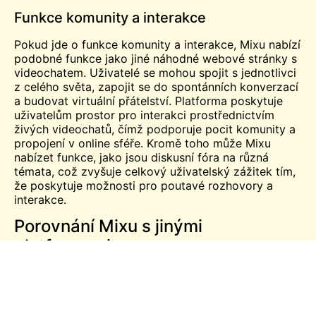
Funkce komunity a interakce
Pokud jde o funkce komunity a interakce, Mixu nabízí
podobné funkce jako jiné náhodné webové stránky s
videochatem. Uživatelé se mohou spojit s jednotlivci
z celého světa, zapojit se do spontánních konverzací
a budovat virtuální přátelství. Platforma poskytuje
uživatelům prostor pro interakci prostřednictvím
živých videochatů, čímž podporuje pocit komunity a
propojení v online sféře. Kromě toho může Mixu
nabízet funkce, jako jsou diskusní fóra na různá
témata, což zvyšuje celkový uživatelský zážitek tím,
že poskytuje možnosti pro poutavé rozhovory a
interakce.
Porovnání Mixu s jinými
platformami
Podobnosti s hlavními platformami
Při hodnocení Mixu vedle hlavních platforem, jako