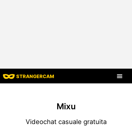
STRANGERCAM
Tutte le recensio
Tutte le caratt
Mixu
Videochat casuale gratuita