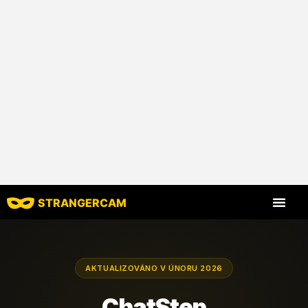
STRANGERCAM
Všechny recenze
Všechny funkce
AKTUALIZOVÁNO V ÚNORU 2026
ChatStep