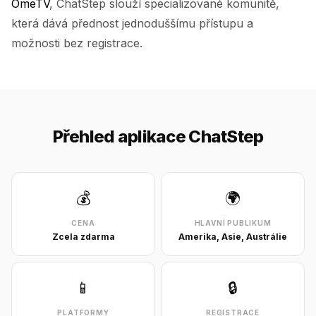
OmeTV
, ChatStep slouží specializované komunitě,
která dává přednost jednoduššímu přístupu a
možnosti bez registrace.
Přehled aplikace ChatStep
💰
🌍
CENA
HLAVNÍ PUBLIKUM
Zcela zdarma
Amerika, Asie, Austrálie
📱
🔒
PLATFORMY
REGISTRACE