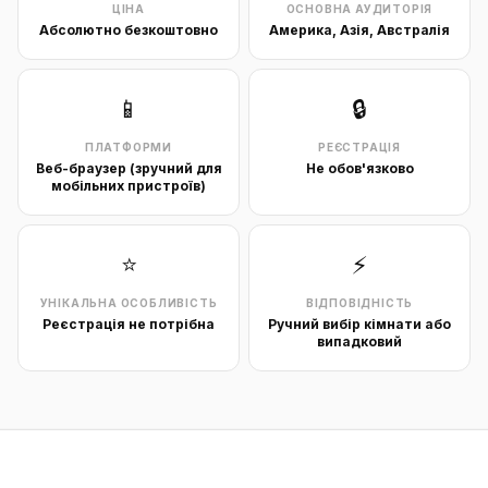
ЦІНА
ОСНОВНА АУДИТОРІЯ
Абсолютно безкоштовно
Америка, Азія, Австралія
📱
🔒
ПЛАТФОРМИ
РЕЄСТРАЦІЯ
Веб-браузер (зручний для
Не обов'язково
мобільних пристроїв)
⭐
⚡
УНІКАЛЬНА ОСОБЛИВІСТЬ
ВІДПОВІДНІСТЬ
Реєстрація не потрібна
Ручний вибір кімнати або
випадковий