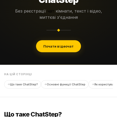
Без реєстрації
чат
кімнати, текст і відео,
миттєві з'єднання
◆
Почати відеочат
НА ЦІЙ СТОРІНЦІ
Що таке ChatStep?
Основні функції ChatStep
Як користуват
Що таке ChatStep?