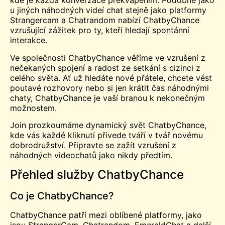
kde je každá konverzace překvapením. Podobně jako
u jiných náhodných videí
chat
stejně jako platformy
Strangercam a Chatrandom nabízí ChatbyChance
vzrušující zážitek pro ty, kteří hledají spontánní
interakce.
Ve společnosti ChatbyChance věříme ve vzrušení z
nečekaných spojení a radost ze setkání s cizinci z
celého světa. Ať už hledáte nové přátele, chcete vést
poutavé rozhovory nebo si jen krátit čas náhodnými
chaty, ChatbyChance je vaší branou k nekonečným
možnostem.
Join prozkoumáme dynamický svět ChatbyChance,
kde vás každé kliknutí přivede tváří v tvář novému
dobrodružství. Připravte se zažít vzrušení z
náhodných videochatů jako nikdy předtím.
Přehled služby ChatbyChance
Co je ChatbyChance?
ChatbyChance patří mezi oblíbené platformy, jako
jsou StrangerCam, Chatrandom, EmeraldChat a další,