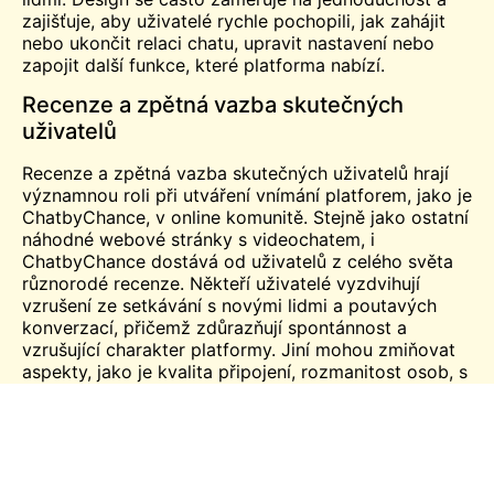
zajišťuje, aby uživatelé rychle pochopili, jak zahájit
nebo ukončit relaci chatu, upravit nastavení nebo
zapojit další funkce, které platforma nabízí.
Recenze a zpětná vazba skutečných
uživatelů
Recenze a zpětná vazba skutečných uživatelů hrají
významnou roli při utváření vnímání platforem, jako je
ChatbyChance, v online komunitě. Stejně jako ostatní
náhodné webové stránky s videochatem, i
ChatbyChance dostává od uživatelů z celého světa
různorodé recenze. Někteří uživatelé vyzdvihují
vzrušení ze setkávání s novými lidmi a poutavých
konverzací, přičemž zdůrazňují spontánnost a
vzrušující charakter platformy. Jiní mohou zmiňovat
aspekty, jako je kvalita připojení, rozmanitost osob, s
nimiž se setkávají, nebo celkový uživatelský zážitek.
Celkově lze říci, že recenze a zpětná vazba
skutečných uživatelů poskytují cenné informace o
silných stránkách a oblastech, které je třeba zlepšit, a