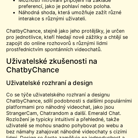
Možnosti filtrování připojení na základě
preferencí, jako je pohlaví nebo poloha.
Náhodná shoda, která umožňuje zažít různé
interakce s různými uživateli.
ChatbyChance, stejně jako jeho protějšky, je určen
pro jednotlivce, kteří hledají nové zážitky a chtějí se
zapojit do online rozhovorů s různými lidmi
prostřednictvím spontánních videochatů.
Uživatelské zkušenosti na
ChatbyChance
Uživatelské rozhraní a design
Co se týče uživatelského rozhraní a designu
ChatbyChance, sdílí podobnosti s dalšími populárními
platformami pro náhodný videochat, jako jsou
StrangerCam, Chatrandom a další.
Emerald
Chat.
Rozložení je typicky intuitivní a přehledné, takže
uživatelé se mohou snadno pohybovat po webu a
bez námahy zahajovat náhodné videochaty s cizími
lidmi. Design se často zaměřuje na jednoduchost a