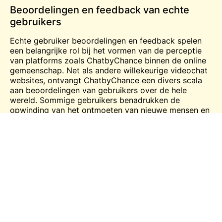
Beoordelingen en feedback van echte
gebruikers
Echte gebruiker beoordelingen en feedback spelen
een belangrijke rol bij het vormen van de perceptie
van platforms zoals ChatbyChance binnen de online
gemeenschap. Net als andere willekeurige videochat
websites, ontvangt ChatbyChance een divers scala
aan beoordelingen van gebruikers over de hele
wereld. Sommige gebruikers benadrukken de
opwinding van het ontmoeten van nieuwe mensen en
het voeren van boeiende gesprekken, waarbij ze de
spontaniteit en sensatie van het platform
benadrukken. Anderen noemen aspecten zoals de
kwaliteit van de verbinding, de verscheidenheid aan
mensen die ze tegenkomen of de algehele
gebruikerservaring.
Over het geheel genomen bieden de beoordelingen
en feedback van echte gebruikers waardevolle
inzichten in de sterke punten en verbeterpunten van
ChatbyChance, zodat potentiële gebruikers