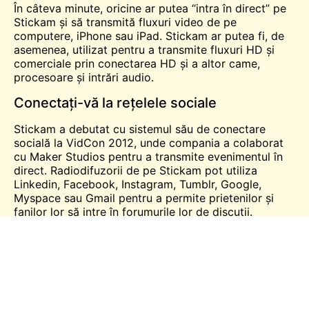
În câteva minute, oricine ar putea “intra în direct” pe
Stickam și să transmită fluxuri video de pe
computere, iPhone sau iPad. Stickam ar putea fi, de
asemenea, utilizat pentru a transmite fluxuri HD și
comerciale prin conectarea HD și a altor
came
,
procesoare și intrări audio.
Conectați-vă la rețelele sociale
Stickam a debutat cu sistemul său de conectare
socială la VidCon 2012, unde compania a colaborat
cu Maker Studios pentru a transmite evenimentul în
direct. Radiodifuzorii de pe Stickam pot utiliza
Linkedin, Facebook, Instagram, Tumblr, Google,
Myspace sau Gmail pentru a permite prietenilor și
fanilor lor să intre în forumurile lor de discuții.
Radiodifuzorii pot limita și mai mult numărul de
persoane din camerele lor.
Program pentru VIP-uri
Stickam a avut un astfel de program VIP pentru
utilizatori începând cu august 2012. Cei care s-au