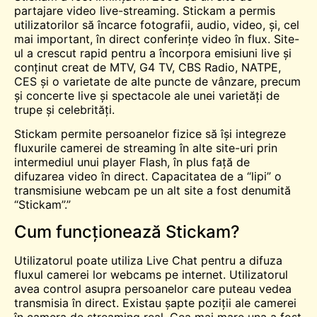
partajare video live-streaming. Stickam a permis
utilizatorilor să încarce fotografii, audio,
video
, și, cel
mai important,
în direct
conferințe video în flux. Site-
ul a crescut rapid pentru a încorpora emisiuni live și
conținut creat de MTV, G4 TV, CBS Radio, NATPE,
CES și o varietate de alte puncte de vânzare, precum
și concerte live și spectacole ale unei varietăți de
trupe și celebrități.
Stickam permite persoanelor fizice să își integreze
fluxurile camerei de streaming în alte site-uri prin
intermediul unui player Flash, în plus față de
difuzarea video în direct. Capacitatea de a “lipi” o
transmisiune webcam pe un alt site a fost denumită
“Stickam”.”
Cum funcționează Stickam?
Utilizatorul poate utiliza Live
Chat
pentru a difuza
fluxul camerei lor webcams pe internet. Utilizatorul
avea control asupra persoanelor care puteau vedea
transmisia în direct. Existau șapte poziții ale camerei
în camera de streaming real. Cea mai mare
una
a fost