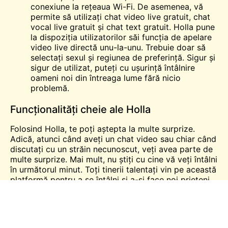
conexiune la rețeaua Wi-Fi. De asemenea, vă
permite să utilizați chat video live gratuit, chat
vocal live gratuit și chat text gratuit. Holla pune
la dispoziția utilizatorilor săi funcția de apelare
video live directă unu-la-unu. Trebuie doar să
selectați sexul și regiunea de preferință. Sigur și
sigur de utilizat, puteți cu ușurință
întâlnire
oameni noi din întreaga lume fără nicio
problemă.
Funcționalități cheie ale Holla
Folosind Holla, te poți aștepta la multe surprize.
Adică, atunci când aveți un chat video sau chiar când
discutați cu un străin necunoscut, veți avea parte de
multe surprize. Mai mult, nu știți cu cine vă veți întâlni
în următorul minut. Toți tinerii talentați vin pe această
platformă pentru a se întâlni și a-și face noi prieteni
online prin conversații în timp real.
Întreaga definiție a chat-ului video live gratuit vă
așteaptă cu filtre video și autocolante care creează o
experiență uimitoare pentru dvs. Holla este gratuit de