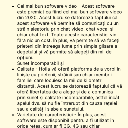
Cel mai bun software video - Acest software
este premiat ca fiind cel mai bun software video
din 2020. Acest lucru se datorează faptului că
acest software vă permite să comunicați cu un
străin aleatoriu prin chat video, chat vocal și
chiar chat text. Toate aceste caracteristici vin
fără niciun cost. În plus, vă permite să vă faceți
prieteni din întreaga lume prin simpla glisare a
degetului și vă permite să alegeți din mii de
opțiuni.
Sunet incomparabil și
Calitate - Holla vă oferă platforma de a vorbi în
liniște cu prietenii, străinii sau chiar membrii
familiei care locuiesc la mii de kilometri
distanță. Acest lucru se datorează faptului că vă
oferă libertatea de a alege și de a comunica
prin sunet și calitate incomparabile, astfel încât
apelul dvs. să nu fie întrerupt din cauza rețelei
sau a calității slabe a sunetului.
Varietate de caracteristici - În plus, acest
software este disponibil pentru a fi utilizat în
orice rețea, cum ar fi 3G, 4G sau chiar