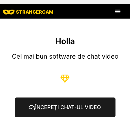
STRANGERCAM
Toate recenziil
Toate caracte
Holla
Cel mai bun software de chat video
ÎNCEPEȚI CHAT-UL VIDEO