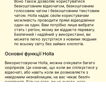
Воно також дозволяє користуватися
безкоштовним відеочатом, безкоштовним
голосовим чатом і безкоштовним текстовим
чатом. Holla надає своїм користувачам
можливість проводити прямі відеодзвінки
один на один. Вам потрібно лише вибрати
стать і регіон, якому ви віддаєте перевагу.
Безпечний і надійний у використанні, ви
можете легко
зустрітися
з новими людьми
по всьому світу без зайвих клопотів.
Основні функції Holla
Використовуючи Holla, можна очікувати багато
сюрпризів. Це означає, що коли ви спілкуєтеся у
відеочаті, або навіть коли ви розмовляєте з
невідомим незнайомцем, на вас чекає безліч
сюрпризів. Більше того, ви не знаєте, кого
зустрінете в наступну хвилину. Всі талановиті
молоді люди піднімаються на цю платформу, щоб
зустрітися і завести нових друзів онлайн через
розмови в реальному часі.