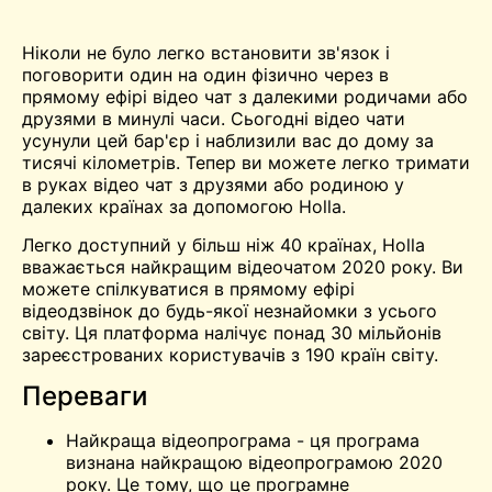
Ніколи не було легко встановити зв'язок і
поговорити один на один фізично через
в
прямому ефірі
відео
чат
з далекими родичами або
друзями в минулі часи. Сьогодні відео чати
усунули цей бар'єр і наблизили вас до дому за
тисячі кілометрів. Тепер ви можете легко тримати
в руках
відео чат
з друзями або родиною у
далеких країнах за допомогою Holla.
Легко доступний у більш ніж 40 країнах, Holla
вважається найкращим відеочатом 2020 року. Ви
можете спілкуватися в прямому ефірі
відеодзвінок
до будь-якої незнайомки з усього
світу. Ця платформа налічує понад 30 мільйонів
зареєстрованих користувачів з 190 країн світу.
Переваги
Найкраща відеопрограма - ця програма
визнана найкращою відеопрограмою 2020
року. Це тому, що це програмне