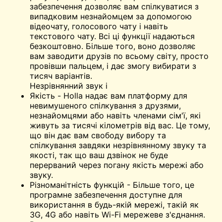
забезпечення дозволяє вам спілкуватися з
випадковим незнайомцем за допомогою
відеочату, голосового чату і навіть
текстового чату. Всі ці функції надаються
безкоштовно. Більше того, воно дозволяє
вам заводити друзів по всьому світу, просто
провівши пальцем, і дає змогу вибирати з
тисяч варіантів.
Незрівнянний звук і
Якість - Holla надає вам платформу для
невимушеного спілкування з друзями,
незнайомцями або навіть членами сім'ї, які
живуть за тисячі кілометрів від вас. Це тому,
що він дає вам свободу вибору та
спілкування завдяки незрівнянному звуку та
якості, так що ваш дзвінок не буде
перерваний через погану якість мережі або
звуку.
Різноманітність функцій - Більше того, це
програмне забезпечення доступне для
використання в будь-якій мережі, такій як
3G, 4G або навіть Wi-Fi мережеве з'єднання.