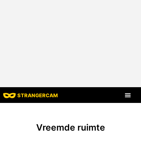
STRANGERCAM
Alle beoord
Vreemde ruimte