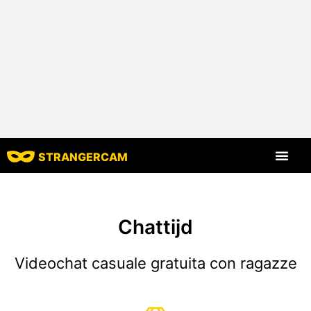
STRANGERCAM
Tutte le recensio
Tutte le caratt
Chattijd
Videochat casuale gratuita con ragazze