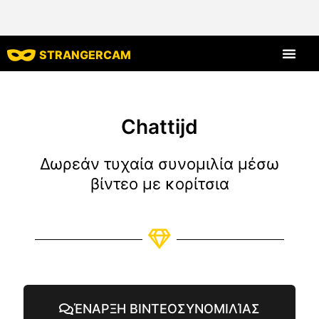
STRANGERCAM
Όλες οι κριτικές
Όλα τα χαρακ
Chattijd
Δωρεάν τυχαία συνομιλία μέσω
βίντεο με κορίτσια
ΈΝΑΡΞΗ ΒΙΝΤΕΟΣΥΝΟΜΙΛΊΑΣ