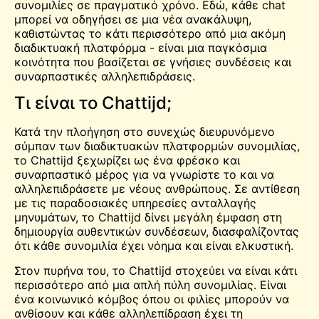
συνομιλίες σε πραγματικό χρόνο. Εδώ, κάθε
chat
μπορεί να οδηγήσει σε μια νέα ανακάλυψη,
καθιστώντας το κάτι περισσότερο από μια ακόμη
διαδικτυακή πλατφόρμα - είναι μια παγκόσμια
κοινότητα που βασίζεται σε γνήσιες συνδέσεις και
συναρπαστικές αλληλεπιδράσεις.
Τι είναι το Chattijd;
Κατά την πλοήγηση στο συνεχώς διευρυνόμενο
σύμπαν των διαδικτυακών πλατφορμών συνομιλίας,
το Chattijd ξεχωρίζει ως ένα φρέσκο και
συναρπαστικό μέρος για να
γνωρίστε το
και να
αλληλεπιδράσετε με νέους ανθρώπους. Σε αντίθεση
με τις παραδοσιακές υπηρεσίες ανταλλαγής
μηνυμάτων, το Chattijd δίνει μεγάλη έμφαση στη
δημιουργία αυθεντικών συνδέσεων, διασφαλίζοντας
ότι κάθε συνομιλία έχει νόημα και είναι ελκυστική.
Στον πυρήνα του, το Chattijd στοχεύει να είναι κάτι
περισσότερο από μια απλή πύλη συνομιλίας. Είναι
ένα κοινωνικό
κόμβος
όπου οι φιλίες μπορούν να
ανθίσουν και κάθε αλληλεπίδραση έχει τη