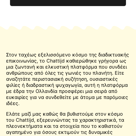
Στον ταχέως εξελισσόμενο κόσμο της διαδικτυακής
επικοινωνίας, το Chattijd καθιερώθηκε γρήγορα ως
μια ζωντανή και ελκυστική πλατφόρμα που συνδέει
ανθρώπους από όλες τις γωνιές του πλανήτη. Είτε
αναζητάτε περιστασιακή συζήτηση, ουσιαστικές
φιλίες ή διαδραστική ψυχαγωγία, αυτή η πλατφόρμα
με έδρα την Ολλανδία προσφέρει μια σειρά από
ευκαιρίες για να συνδεθείτε με άτομα με παρόμοιες
ιδέες.
Ελάτε μαζί μας καθώς θα βυθιστούμε στον κόσμο
του Chattijd, εξερευνώντας τα χαρακτηριστικά, τα
πλεονεκτήματα και τα στοιχεία που το καθιστούν
αγαπημένο για όσους εκτιμούν τις δυναμικές