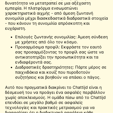
δυνατότητα να μετατραπεί σε μια αξέχαστη
εμπειρία. Η πλατφόρμα ενσωματώνει
χαρακτηριστικά αιχμής - από άμεση ζωντανή
συνομιλία μέχρι διασκεδαστικά διαδραστικά στοιχεία
- που κάνουν τη συνομιλία απρόσκοπτη και
ευχάριστη.
Επιλογές ζωντανής συνομιλίας: Άμεση σύνδεση
με χρήστες από όλο τον κόσμο.
Προσαρμόσιμα προφίλ: Εκφράστε τον εαυτό
σας προσαρμόζοντας το προφίλ σας ώστε να
αντικατοπτρίζει την προσωπικότητα και τα
ενδιαφέροντά σας.
Διαδραστικές δραστηριότητες: Πάρτε μέρος σε
παιχνιδάκια και κουίζ που πυροδοτούν
συζητήσεις και βοηθούν να σπάσει ο πάγος.
Αυτό που πραγματικά διακρίνει το Chattijd είναι η
δέσμευσή του να προάγει ένα ασφαλές περιβάλλον
χωρίς αποκλεισμούς. Η ομάδα πίσω από το Chattijd
επενδύει σε μεγάλο βαθμό σε ασφαλείς
τεχνολογίες και πρακτικές μετριασμού για να
διασφαλίσει ότι η διαδικτυακή ασφάλεια κάθε