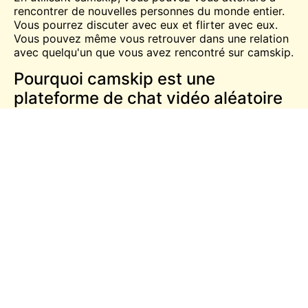
rencontrer de nouvelles personnes du monde entier.
Vous pourrez discuter avec eux et flirter avec eux.
Vous pouvez même vous retrouver dans une relation
avec quelqu'un que vous avez rencontré sur camskip.
Pourquoi camskip est une
plateforme de chat vidéo aléatoire
si populaire ?
Depuis son lancement au début de l'année 2020,
camskip est devenu l'une des plateformes de chat
vidéo aléatoire les plus populaires sur Internet.
Plusieurs raisons expliquent la popularité de camskip
:
L'utilisation de Camskip est entièrement gratuite
- il n'y a pas de frais cachés ou de charges.
Camskip est très facile à utiliser - tout ce dont
vous avez besoin, c'est d'une caméra Web et
d'une connexion Internet.
Camskip offre une grande variété de
fonctionnalités, y compris la possibilité de