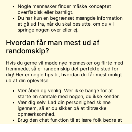
Nogle mennesker finder måske konceptet
overfladisk eller barnligt.
Du har kun en begrænset mængde information
at gå ud fra, når du skal beslutte, om du vil
springe nogen over eller ej.
Hvordan får man mest ud af
randomskip?
Hvis du gerne vil møde nye mennesker og flirte med
fremmede, så er randomskip det perfekte sted for
dig! Her er nogle tips til, hvordan du får mest muligt
ud af din oplevelse:
Vær åben og venlig. Vær ikke bange for at
starte en samtale med nogen, du ikke kender.
Vær dig selv. Lad din personlighed skinne
igennem, så er du sikker på at tiltrække
opmærksomhed.
Brug den
chat
funktion til at lære folk bedre at
kende. Det er sjovt at flirte, men det er endnu
sjovere, når du rent faktisk kan føre en samtale