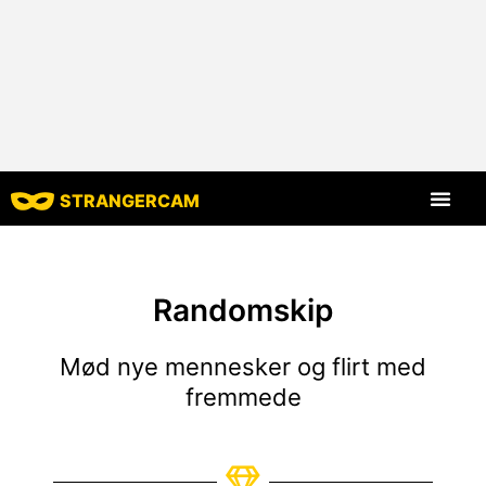
STRANGERCAM
Alle anmelde
Alle funktion
Randomskip
Mød nye mennesker og flirt med
fremmede