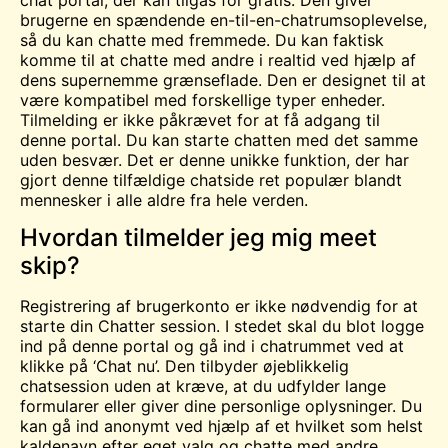
brugerne en spændende en-til-en-chatrumsoplevelse,
så du kan chatte med fremmede. Du kan faktisk
komme til at chatte med andre i realtid ved hjælp af
dens supernemme grænseflade. Den er designet til at
være kompatibel med forskellige typer enheder.
Tilmelding er ikke påkrævet for at få adgang til
denne portal. Du kan starte chatten med det samme
uden besvær. Det er denne unikke funktion, der har
gjort denne tilfældige chatside ret populær blandt
mennesker i alle aldre fra hele verden.
Hvordan tilmelder jeg mig meet
skip?
Registrering af brugerkonto er ikke nødvendig for at
starte din
Chatter
session. I stedet skal du blot logge
ind på denne portal og gå ind i chatrummet ved at
klikke på ‘Chat nu’. Den tilbyder øjeblikkelig
chatsession uden at kræve, at du udfylder lange
formularer eller giver dine personlige oplysninger. Du
kan gå ind anonymt ved hjælp af et hvilket som helst
kaldenavn efter eget valg og chatte med andre