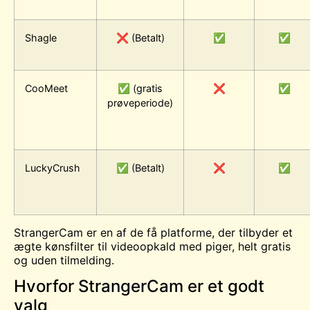
Shagle
❌ (Betalt)
✅
✅
CooMeet
✅ (gratis
❌
✅
prøveperiode)
LuckyCrush
✅ (Betalt)
❌
✅
StrangerCam er en af de få platforme, der tilbyder et
ægte kønsfilter til videoopkald med piger, helt gratis
og uden tilmelding.
Hvorfor StrangerCam er et godt
valg