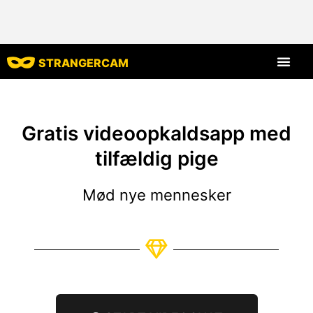
STRANGERCAM
Alle anmelde
Alle funktion
Gratis videoopkaldsapp med
tilfældig pige
Mød nye mennesker