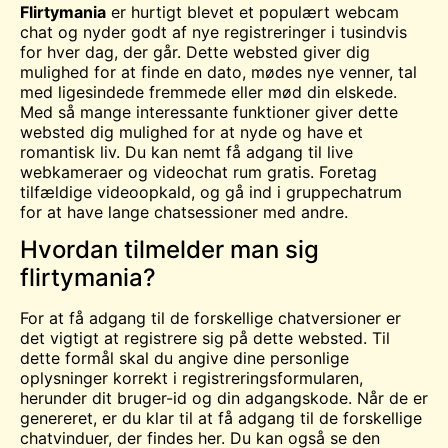
Flirtymania
er hurtigt blevet et populært webcam
chat
og nyder godt af nye registreringer i tusindvis
for hver dag, der går. Dette websted giver dig
mulighed for at finde en dato,
mødes
nye venner, tal
med ligesindede fremmede eller mød din elskede.
Med så mange interessante funktioner giver dette
websted dig mulighed for at nyde og have et
romantisk liv. Du kan nemt få adgang til live
webkameraer og
videochat
rum gratis. Foretag
tilfældige videoopkald, og gå ind i gruppechatrum
for at have lange chatsessioner med andre.
Hvordan tilmelder man sig
flirtymania?
For at få adgang til de forskellige chatversioner er
det vigtigt at registrere sig på dette websted. Til
dette formål skal du angive dine personlige
oplysninger korrekt i registreringsformularen,
herunder dit bruger-id og din adgangskode. Når de er
genereret, er du klar til at få adgang til de forskellige
chatvinduer, der findes her. Du kan også se den