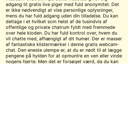
adgang til gratis live
piger
med fuld anonymitet. Det
er ikke nødvendigt at vise personlige oplysninger,
mens du har fuld adgang uden din tilladelse. Du kan
deltage i et hvilket som helst af de tusindvis af
offentlige og private chatrum fyldt med fremmede
over hele kloden. Du har fuld kontrol over, hvem du
vil chatte med, afhængigt af dit humør. Der er masser
af fantastiske klistermærker i denne gratis webcam-
chat. Den eneste ulempe er, at du er nødt til at lægge
pengene på hylden for at opmuntre en ven eller vinde
nogens hjerte. Men det er forsøget værd, da du kan
få maksimal sjov ud af dette websted og vil ønske at
komme tilbage igen for mere.
Flirtymania Funktioner