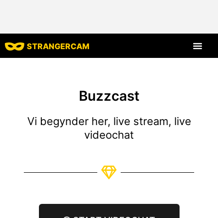
STRANGERCAM
Alle anmelde
Alle funktion
Buzzcast
Vi begynder her, live stream, live
videochat