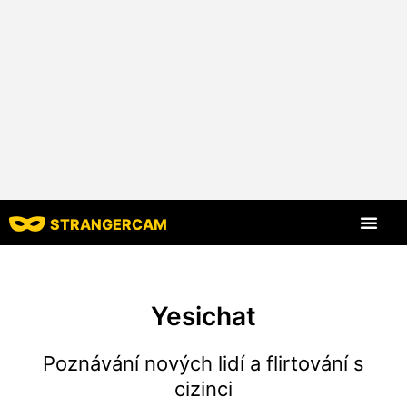
STRANGERCAM
Všechny recenze
Všechny funkce
Yesichat
Poznávání nových lidí a flirtování s
cizinci