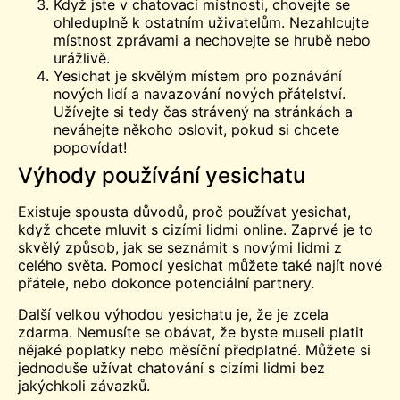
Když jste v chatovací místnosti, chovejte se
ohleduplně k ostatním uživatelům. Nezahlcujte
místnost zprávami a nechovejte se hrubě nebo
urážlivě.
Yesichat je skvělým místem pro poznávání
nových lidí a navazování nových přátelství.
Užívejte si tedy čas strávený na stránkách a
neváhejte někoho oslovit, pokud si chcete
popovídat!
Výhody používání yesichatu
Existuje spousta důvodů, proč používat yesichat,
když chcete mluvit s cizími lidmi online. Zaprvé je to
skvělý způsob, jak se seznámit s novými lidmi z
celého světa. Pomocí yesichat můžete také najít nové
přátele, nebo dokonce potenciální partnery.
Další velkou výhodou yesichatu je, že je zcela
zdarma. Nemusíte se obávat, že byste museli platit
nějaké poplatky nebo měsíční předplatné. Můžete si
jednoduše užívat chatování s cizími lidmi bez
jakýchkoli závazků.