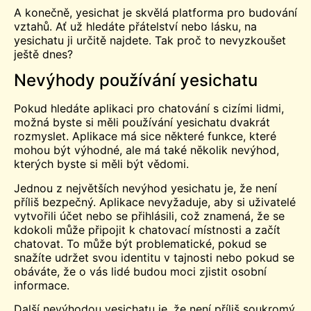
A konečně, yesichat je skvělá platforma pro budování
vztahů. Ať už hledáte přátelství nebo lásku, na
yesichatu ji určitě najdete. Tak proč to nevyzkoušet
ještě dnes?
Nevýhody používání yesichatu
Pokud hledáte aplikaci pro chatování s cizími lidmi,
možná byste si měli používání yesichatu dvakrát
rozmyslet. Aplikace má sice některé funkce, které
mohou být výhodné, ale má také několik nevýhod,
kterých byste si měli být vědomi.
Jednou z největších nevýhod yesichatu je, že není
příliš bezpečný. Aplikace nevyžaduje, aby si uživatelé
vytvořili účet nebo se přihlásili, což znamená, že se
kdokoli může připojit k chatovací místnosti a začít
chatovat. To může být problematické, pokud se
snažíte udržet svou identitu v tajnosti nebo pokud se
obáváte, že o vás lidé budou moci zjistit osobní
informace.
Další nevýhodou yesichatu je, že není příliš soukromý.