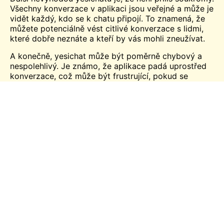
Všechny konverzace v aplikaci jsou veřejné a může je
vidět každý, kdo se k chatu připojí. To znamená, že
můžete potenciálně vést citlivé konverzace s lidmi,
které dobře neznáte a kteří by vás mohli zneužívat.
A konečně, yesichat může být poměrně chybový a
nespolehlivý. Je známo, že aplikace padá uprostřed
konverzace, což může být frustrující, pokud se
snažíte chatovat s někým důležitým nebo pokud jste
uprostřed vášnivé diskuse.
Celkově vzato, yesichat není velký
Jak co nejlépe využít yesichat
Pokud hledáte způsob, jak se seznámit s novými a
zajímavými lidmi, yesichat je skvělá volba. Tato
platforma s více než milionem uživatelů po celém
světě nabízí bezpečné a zábavné prostředí pro
chatování s cizími lidmi z celého světa.
Zde je několik tipů, které vám pomohou co nejlépe
využít zážitek z ješichatu: