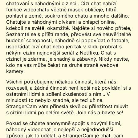
chatování s náhodnými cizinci.
.
Cizí chat nabízí
funkce videochatu včetně masek obličeje, filtrů
pohlaví a země, soukromého chatu a mnoho dalšího.
Chatujte s náhodnými dívkami a chlapci online,
kdekoli na světě, okamžitě. Najděte si nového přítele,
Seznamte se s
příští rande, předvést své neuvěřitelné
hudební schopnosti, náhodně si popovídat o fotbale,
uspořádat cizí chat nebo jen tak v klidu probrat s
někým cizím nejnovější seriál z Netflixu. Chat s
cizinci je zdarma, je snadný a zábavný. Nikdy nevíte,
kdo na vás může čekat na druhé straně webové
kamery!
Všichni potřebujeme nějakou činnost, která nás
rozveselí, a žádná činnost není lepší než povídání si s
ostatními lidmi a sdílení zkušeností s nimi.
.
V
minulosti to nebylo snadné, ale teď už ne.
StrangerCam vám přinesla skvělou příležitost mluvit
s cizími lidmi po celém světě. Join nás a bavte se!
Pokud se chcete anonymně spojit s novými lidmi,
náhodný videochat je nejlepší a nejjednodušší
způsob, jak to udělat, a StrangerCam je chat.
cam