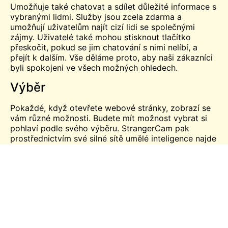
Umožňuje také chatovat a sdílet důležité informace s
vybranými lidmi. Služby jsou zcela zdarma a
umožňují uživatelům najít cizí lidi se společnými
zájmy. Uživatelé také mohou stisknout tlačítko
přeskočit, pokud se jim chatování s nimi nelíbí, a
přejít k dalším. Vše děláme proto, aby naši zákazníci
byli spokojeni ve všech možných ohledech.
Výběr
Pokaždé, když otevřete webové stránky, zobrazí se
vám různé možnosti. Budete mít možnost vybrat si
pohlaví podle svého výběru. StrangerCam pak
prostřednictvím své silné sítě umělé inteligence najde
váš protějšek.
Možnost rozhodnout se při každém použití platformy
je fantastická. Máte pocit, že máte veškerou moc, s
kým chcete mluvit a chatovat pro zábavu. Našim
zákazníkům dáváme větší pravomoci. Nemůžete s
nikým mluvit bez jeho souhlasu. Obě strany si musí
vybrat. A pokud si někoho vyberete zpět, bude vám
přiřazen. Pokud oba lidé souhlasí s tím, že spolu