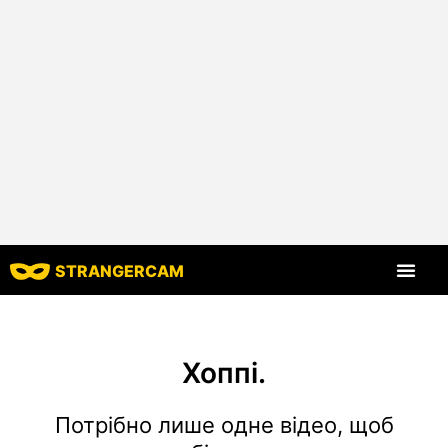
STRANGERCAM
Всі відгуки
Всі функції
Хоппі.
Потрібно лише одне відео, щоб