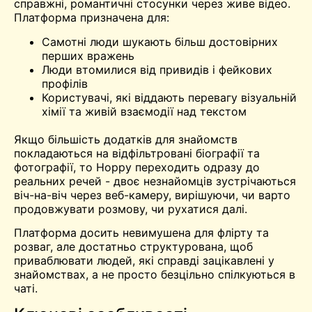
справжні, романтичні стосунки через живе відео.
Платформа призначена для:
Самотні люди шукають більш достовірних
перших вражень
Люди втомилися від привидів і фейкових
профілів
Користувачі, які віддають перевагу візуальній
хімії та живій взаємодії над текстом
Якщо більшість додатків для знайомств
покладаються на відфільтровані біографії та
фотографії, то Hoppy переходить одразу до
реальних речей - двоє незнайомців зустрічаються
віч-на-віч через веб-камеру, вирішуючи, чи варто
продовжувати розмову, чи рухатися далі.
Платформа досить невимушена для флірту та
розваг, але достатньо структурована, щоб
приваблювати людей, які справді зацікавлені у
знайомствах, а не просто безцільно спілкуються в
чаті.