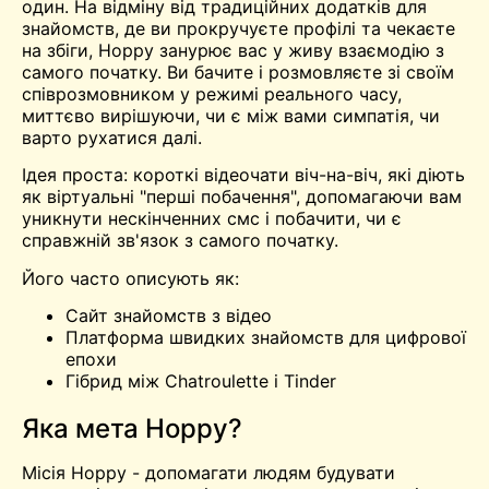
один. На відміну від традиційних додатків для
знайомств, де ви прокручуєте профілі та чекаєте
на збіги, Hoppy занурює вас у живу взаємодію з
самого початку. Ви бачите і розмовляєте зі своїм
співрозмовником у режимі реального часу,
миттєво вирішуючи, чи є між вами симпатія, чи
варто рухатися далі.
Ідея проста: короткі відеочати віч-на-віч, які діють
як віртуальні "перші побачення", допомагаючи вам
уникнути нескінченних смс і побачити, чи є
справжній зв'язок з самого початку.
Його часто описують як:
Сайт знайомств з відео
Платформа швидких знайомств для цифрової
епохи
Гібрид між
Chatroulette
і Tinder
Яка мета Hoppy?
Місія Hoppy - допомагати людям будувати