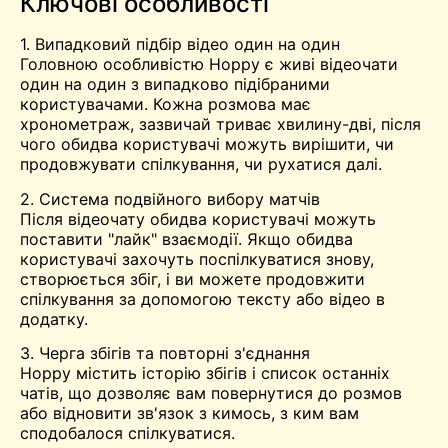
Ключові особливості
1. Випадковий підбір відео один на один
Головною особливістю Hoppy є живі відеочати
один на один з випадково підібраними
користувачами. Кожна розмова має
хронометраж, зазвичай триває хвилину-дві, після
чого обидва користувачі можуть вирішити, чи
продовжувати спілкування, чи рухатися далі.
2. Система подвійного вибору матчів
Після відеочату обидва користувачі можуть
поставити "лайк" взаємодії. Якщо обидва
користувачі захочуть поспілкуватися знову,
створюється збіг, і ви можете продовжити
спілкування за допомогою тексту або відео в
додатку.
3. Черга збігів та повторні з'єднання
Hoppy містить історію збігів і список останніх
чатів, що дозволяє вам повернутися до розмов
або відновити зв'язок з кимось, з ким вам
сподобалося спілкуватися.