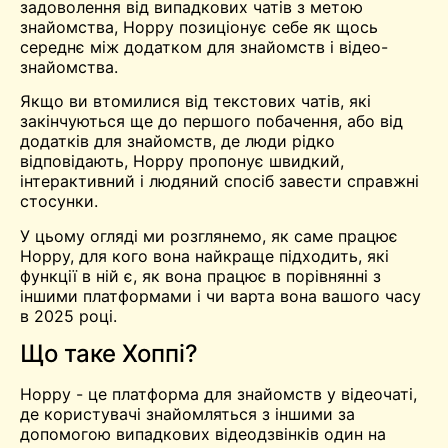
задоволення від випадкових чатів з метою
знайомства, Hoppy позиціонує себе як щось
середнє між додатком для знайомств і відео-
знайомства.
Якщо ви втомилися від текстових чатів, які
закінчуються ще до першого побачення, або від
додатків для знайомств, де люди рідко
відповідають, Hoppy пропонує швидкий,
інтерактивний і людяний спосіб завести справжні
стосунки.
У цьому огляді ми розглянемо, як саме працює
Hoppy, для кого вона найкраще підходить, які
функції в ній є, як вона працює в порівнянні з
іншими платформами і чи варта вона вашого часу
в 2025 році.
Що таке Хоппі?
Hoppy - це платформа для знайомств у відеочаті,
де користувачі знайомляться з іншими за
допомогою випадкових відеодзвінків один на