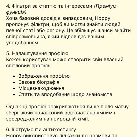
4. Фільтри за статтю та інтересами
(Преміум-
функція)
Хоча базовий досвід є випадковим, Hoppy
пропонує фільтри, щоб ви могли знайти людей
певної статі або регіону. Це збільшує шанси знайти
співрозмовника, який відповідає вашим
уподобанням.
5. Налаштування профілю
Кожен користувач може створити свій власний
світловий профіль:
Зображення профілю
Базова біографія
Місцезнаходження
Стать та вподобання щодо знайомств
Однак ці профілі розкриваються лише після матчу,
зберігаючи початковий відеочат анонімним і
зосередженим на природній хімії.
6. Інструменти антихостингу
Hoppy використовує підказки до розмови та