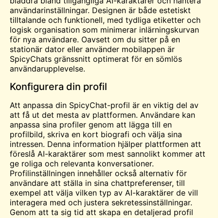
bläddra bland tillgängliga AI-karaktärer och hantera
användarinställningar. Designen är både estetiskt
tilltalande och funktionell, med tydliga etiketter och
logisk organisation som minimerar inlärningskurvan
för nya användare. Oavsett om du sitter på en
stationär dator eller använder mobilappen är
SpicyChats gränssnitt optimerat för en sömlös
användarupplevelse.
Konfigurera din profil
Att anpassa din SpicyChat-profil är en viktig del av
att få ut det mesta av plattformen. Användare kan
anpassa sina profiler genom att lägga till en
profilbild, skriva en kort biografi och välja sina
intressen. Denna information hjälper plattformen att
föreslå AI-karaktärer som mest sannolikt kommer att
ge roliga och relevanta konversationer.
Profilinställningen innehåller också alternativ för
användare att ställa in sina chattpreferenser, till
exempel att välja vilken typ av AI-karaktärer de vill
interagera med och justera sekretessinställningar.
Genom att ta sig tid att skapa en detaljerad profil