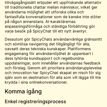
tillvägagångssätt erbjuder ett uppfriskande alternativ
till traditionella chattar mellan människor, vilket ger
användarna möjlighet att utforska olika och
fantasifulla konversationer som de kanske inte stöter
på någon annanstans. AI-karaktärernas
anpassningsförmåga och ständiga förbättring gör
varje besök på SpicyChat till ett nytt äventyr.
Dessutom gör SpicyChats användarvänliga gränssnitt
och sömlösa navigering det tillgängligt för alla,
oavsett deras tekniska kunskaper. Plattformens
engagemang för användarnöjdhet är uppenbart i
dess lyhörda kundsupport och regelbundna
uppdateringar, som innehåller användarnas feedback
och förslag. Genom att prioritera användarupplevelse
och innovation har SpicyChat skapat en nisch för sig
själv som en destination för alla som vill lägga till lite
krydda i sina onlinekonversationer.
Komma igång
Enkel registreringsprocess