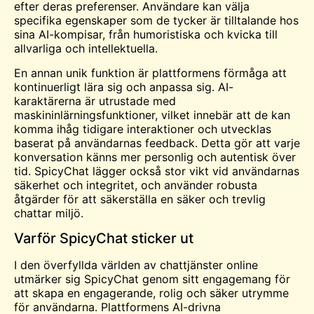
efter deras preferenser. Användare kan välja
specifika egenskaper som de tycker är tilltalande hos
sina AI-kompisar, från humoristiska och kvicka till
allvarliga och intellektuella.
En annan unik funktion är plattformens förmåga att
kontinuerligt lära sig och anpassa sig. AI-
karaktärerna är utrustade med
maskininlärningsfunktioner, vilket innebär att de kan
komma ihåg tidigare interaktioner och utvecklas
baserat på användarnas feedback. Detta gör att varje
konversation känns mer personlig och autentisk över
tid. SpicyChat lägger också stor vikt vid användarnas
säkerhet och integritet, och använder robusta
åtgärder för att säkerställa en säker och trevlig
chattar
miljö.
Varför SpicyChat sticker ut
I den överfyllda världen av chattjänster online
utmärker sig SpicyChat genom sitt engagemang för
att skapa en engagerande, rolig och säker
utrymme
för användarna. Plattformens AI-drivna