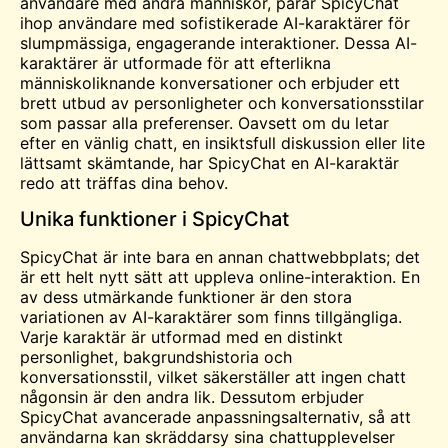
användare med andra människor, parar SpicyChat
ihop användare med sofistikerade AI-karaktärer för
slumpmässiga, engagerande interaktioner. Dessa AI-
karaktärer är utformade för att efterlikna
människoliknande konversationer och erbjuder ett
brett utbud av personligheter och konversationsstilar
som passar alla preferenser. Oavsett om du letar
efter en vänlig chatt, en insiktsfull diskussion eller lite
lättsamt skämtande, har SpicyChat en AI-karaktär
redo att
träffas
dina behov.
Unika funktioner i SpicyChat
SpicyChat är inte bara en annan chattwebbplats; det
är ett helt nytt sätt att uppleva online-interaktion. En
av dess utmärkande funktioner är den stora
variationen av AI-karaktärer som finns tillgängliga.
Varje karaktär är utformad med en distinkt
personlighet, bakgrundshistoria och
konversationsstil, vilket säkerställer att ingen chatt
någonsin är den andra lik. Dessutom erbjuder
SpicyChat avancerade anpassningsalternativ, så att
användarna kan skräddarsy sina chattupplevelser