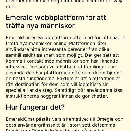
utvärdera dem med hög uppmärksamhet för att välja
rätt.
Emerald webbplattform för att
träffa nya människor
Emerald är en webbplattform utformad för att snabbt
träffa nya människor online. Plattformen låter
användare hitta intressanta personer från olika
samhällsskikt så snart som möjligt. Det ger sätt att
komma i kontakt med människor som har liknande
intressen. Den som vill chatta med främlingar kan
använda den här plattformen eftersom den erbjuder
de bästa funktionerna. Faktum är att plattformen är
rätt destination för dem som vill identifiera sin
speciella i enkla steg. Samtidigt bör användarna läsa
instruktionerna noggrant innan de gör chattar.
Hur fungerar det?
EmeraldChat påstås vara alternativet till
Omegle
och
dess användargränssnitt är i stort sett detsamma.
Precis som Omegle krävs det inte så mycket