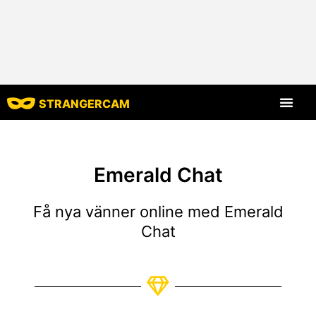
STRANGERCAM
Alla recensi
Alla funktion
Emerald Chat
Få nya vänner online med Emerald
Chat