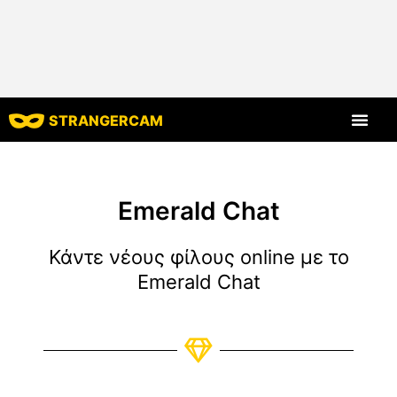
STRANGERCAM
Όλες οι κριτικές
Όλα τα χαρακ
Emerald Chat
Κάντε νέους φίλους online με το
Emerald Chat