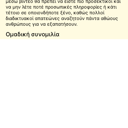
μέσω βίντεο θα πρέπει να είστε πιο προσεκτικοί και
να μην λέτε ποτέ προσωπικές πληροφορίες ή κάτι
τέτοιο σε οποιονδήποτε ξένο, καθώς πολλοί
διαδικτυακοί απατεώνες αναζητούν πάντα αθώους
ανθρώπους για να εξαπατήσουν.
Ομαδική συνομιλία
Οι λειτουργίες ομαδικής συνομιλίας Emerald
παρέχουν στους χρήστες την ευκαιρία να
ενταχθούν σε διάφορες ομάδες που μοιράζονται
κοινά ενδιαφέροντα. Οι χρήστες μπορούν να
συμμετάσχουν σε ομαδική συνομιλία επιλέγοντας τα
hashtags που τους ενδιαφέρουν.
Ποια είναι τα χαρακτηριστικά που
διαθέτει η διαδικτυακή πλατφόρμα
Emerald;
Η διαδικτυακή πλατφόρμα επιτρέπει στους χρήστες
να κάνουν συνομιλίες με μηνύματα κειμένου και
συνομιλίες βίντεο για να εξασφαλίσουν μια