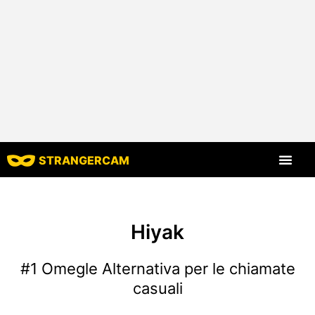
STRANGERCAM
Tutte le recensio
Tutte le caratt
Hiyak
#1 Omegle Alternativa per le chiamate
casuali