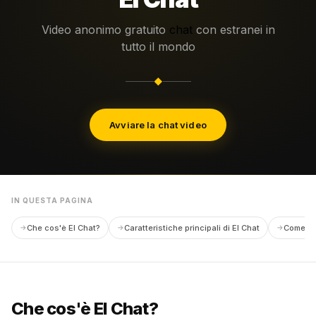
Video anonimo gratuito
chat
con estranei in
tutto il mondo
◆
Avviare la chat video
IN QUESTA PAGINA
Che cos'è El Chat?
Caratteristiche principali di El Chat
Come uti
Che cos'è El Chat?