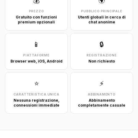
💰
🌍
PREZZO
PUBBLICO PRINCIPALE
Gratuito con funzioni
Utenti globali in cerca di
premium opzionali
chat anonime
📱
🔒
PIATTAFORME
REGISTRAZIONE
Browser web, iOS, Android
Non richiesto
⭐
⚡
CARATTERISTICA UNICA
ABBINAMENTO
Nessuna registrazione,
Abbinamento
connessioni immediate
completamente casuale