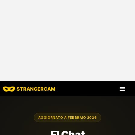
STRANGERCAM
Tutte le recensio
Tutte le caratt
AGGIORNATO A FEBBRAIO 2026
El Chat