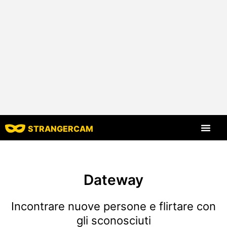
STRANGERCAM
Tutte le recensio
Tutte le caratt
Dateway
Incontrare nuove persone e flirtare con
gli sconosciuti