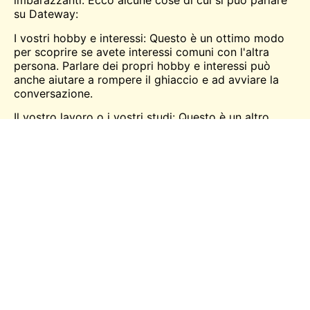
imbarazzanti. Ecco alcune cose di cui si può parlare
su Dateway:
I vostri hobby e interessi: Questo è un ottimo modo
per scoprire se avete interessi comuni con l'altra
persona. Parlare dei propri hobby e interessi può
anche aiutare a rompere il ghiaccio e ad avviare la
conversazione.
Il vostro lavoro o i vostri studi: Questo è un altro
grande argomento di cui parlare su Dateway. Può
aiutare a scoprire se si hanno dei punti in comune
con l'altra persona. Parlare del proprio lavoro o dei
propri studi può anche aiutare a mantenere viva la
conversazione.
La famiglia e gli amici: Questo è un ottimo modo per
conoscere meglio l'altra persona. Parlare della
propria famiglia e dei propri amici può aiutare a
creare un legame con l'altra persona.
I vostri sogni e le vostre aspirazioni: Questo è un
ottimo modo per motivare e ispirare l'altra persona.
Parlare dei propri sogni e delle proprie aspirazioni