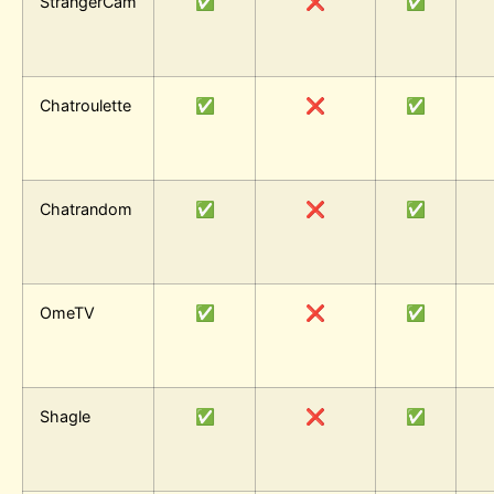
StrangerCam
✅
❌
✅
Chatroulette
✅
❌
✅
Chatrandom
✅
❌
✅
OmeTV
✅
❌
✅
Shagle
✅
❌
✅