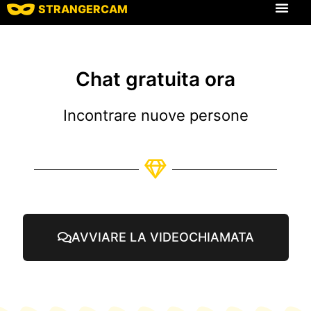
STRANGERCAM
Tutte le recensio
Tutte le caratt
Chat gratuita ora
Incontrare nuove persone
AVVIARE LA VIDEOCHIAMATA