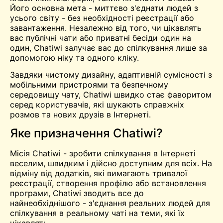
Його основна мета - миттєво з'єднати людей з
усього світу - без необхідності реєстрації або
завантаження. Незалежно від того, чи цікавлять
вас публічні чати або приватні бесіди один на
один, Chatiwi залучає вас до спілкування лише за
допомогою ніку та одного кліку.
Завдяки чистому дизайну, адаптивній сумісності з
мобільними пристроями та безпечному
середовищу чату, Chatiwi швидко стає фаворитом
серед користувачів, які шукають справжніх
розмов та нових друзів в Інтернеті.
Яке призначення Chatiwi?
Місія Chatiwi - зробити спілкування в Інтернеті
веселим, швидким і дійсно доступним для всіх. На
відміну від додатків, які вимагають тривалої
реєстрації, створення профілю або встановлення
програми, Chatiwi зводить все до
найнеобхіднішого - з'єднання реальних людей для
спілкування в реальному чаті на теми, які їх