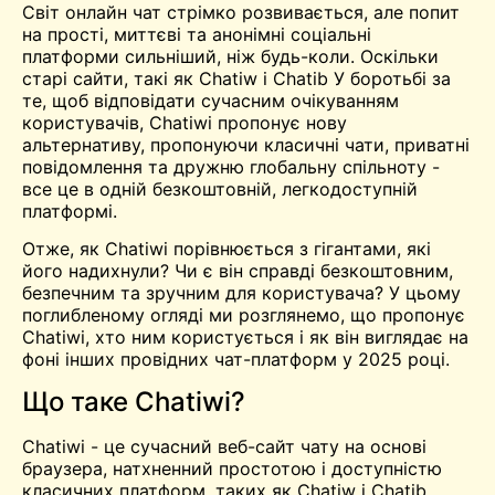
Світ онлайн
чат
стрімко розвивається, але попит
на прості, миттєві та анонімні соціальні
платформи сильніший, ніж будь-коли. Оскільки
старі сайти, такі як
Chatiw
і
Chatib
У боротьбі за
те, щоб відповідати сучасним очікуванням
користувачів, Chatiwi пропонує нову
альтернативу, пропонуючи класичні чати, приватні
повідомлення та дружню глобальну спільноту -
все це в одній безкоштовній, легкодоступній
платформі.
Отже, як Chatiwi порівнюється з гігантами, які
його надихнули? Чи є він справді безкоштовним,
безпечним та зручним для користувача? У цьому
поглибленому огляді ми розглянемо, що пропонує
Chatiwi, хто ним користується і як він виглядає на
фоні інших провідних чат-платформ у 2025 році.
Що таке Chatiwi?
Chatiwi - це сучасний веб-сайт чату на основі
браузера, натхненний простотою і доступністю
класичних платформ, таких як Chatiw і Chatib.