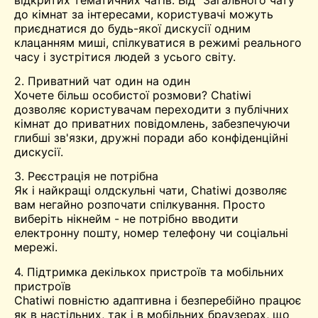
до кімнат за інтересами, користувачі можуть
приєднатися до будь-якої дискусії одним
клацанням миші, спілкуватися в режимі реального
часу і
зустрітися
людей з усього світу.
2. Приватний чат один на один
Хочете більш особистої розмови? Chatiwi
дозволяє користувачам переходити з публічних
кімнат до приватних повідомлень, забезпечуючи
глибші зв'язки, дружні поради або конфіденційні
дискусії.
3. Реєстрація не потрібна
Як і найкращі олдскульні чати, Chatiwi дозволяє
вам негайно розпочати спілкування. Просто
виберіть нікнейм - не потрібно вводити
електронну пошту, номер телефону чи соціальні
мережі.
4. Підтримка декількох пристроїв та мобільних
пристроїв
Chatiwi повністю адаптивна і безперебійно працює
як в настільних, так і в мобільних браузерах, що