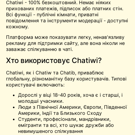
Chatiwi - 100% безкоштовний. Немає ніяких
прихованих платежів, підписок або платних стін.
Всі функції - публічні кімнати, приватні
повідомлення та інструменти модерації - доступні
кожному.
Платформа може показувати легку, ненав'язливу
рекламу для підтримки сайту, але вона ніколи не
заважає спілкуванню в чаті.
Хто використовує Chatiwi?
Chatiwi, як і Chatiw та Chatib, приваблює
глобальну, різноманітну базу користувачів. Типові
користувачі включають:
Дорослі у віці 18-40 років, хоча є і старші, і
молодші учасники.
Люди з Північної Америки, Європи, Південної
Америки, Індії та Близького Сходу
Студенти, професіонали, мандрівники,
емігранти та всі, хто шукає дружби або
невимушеного спілкування