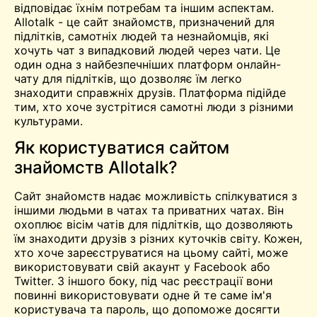
відповідає їхнім потребам та іншим аспектам.
Allotalk - це сайт знайомств, призначений для
підлітків, самотніх людей та незнайомців, які
хочуть
чат
з
випадковий
людей через чати. Це
один
одна з найбезпечніших платформ онлайн-
чату для підлітків, що дозволяє їм легко
знаходити справжніх друзів. Платформа підійде
тим, хто хоче
зустрітися
самотні люди з різними
культурами.
Як користуватися сайтом
знайомств Allotalk?
Сайт знайомств надає можливість спілкуватися з
іншими людьми в чатах та приватних чатах. Він
охоплює вісім чатів для підлітків, що дозволяють
їм знаходити друзів з різних куточків світу. Кожен,
хто хоче зареєструватися на цьому сайті, може
використовувати свій акаунт у Facebook або
Twitter. З іншого боку, під час реєстрації вони
повинні використовувати одне й те саме ім'я
користувача та пароль, що допоможе досягти