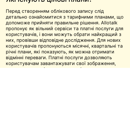
Перед створенням облікового запису слід
детально ознайомитися з тарифними планами, що
допоможе прийняти правильне рішення. Allotalk
пропонує як
вільний
сервіси та платні послуги для
користувачів, і вони можуть обрати найкращий з
них, провівши відповідне дослідження. Для нових
користувачів пропонуються місячні, квартальні та
річні плани, які показують, як можна отримати
відмінні переваги. Платні послуги дозволяють
користувачам завантажувати свої зображення,
переглядати повідомлення в чаті та надсилати
голосові повідомлення. Однак перед створенням
облікового запису необхідно детально
ознайомитися з умовами та положеннями. Веб-
сайт є найкращим вибором для пошуку
однодумців з різних сфер життя без зайвих
клопотів.