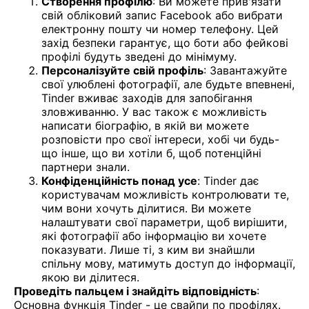
Створення профілю
: Ви можете прив'язати
свій обліковий запис Facebook або вибрати
електронну пошту чи номер телефону. Цей
захід безпеки гарантує, що боти або фейкові
профілі будуть зведені до мінімуму.
Персоналізуйте свій профіль
: Завантажуйте
свої улюблені фотографії, але будьте впевнені,
Tinder вживає заходів для запобігання
зловживанню. У вас також є можливість
написати біографію, в якій ви можете
розповісти про свої інтереси, хобі чи будь-
що інше, що ви хотіли б, щоб потенційні
партнери знали.
Конфіденційність понад усе
: Tinder дає
користувачам можливість контролювати те,
чим вони хочуть ділитися. Ви можете
налаштувати свої параметри, щоб вирішити,
які фотографії або інформацію ви хочете
показувати. Лише ті, з ким ви знайшли
спільну мову, матимуть доступ до інформації,
якою ви ділитеся.
Проведіть пальцем і знайдіть відповідність
:
Основна функція Tinder - це свайпи по профілях.