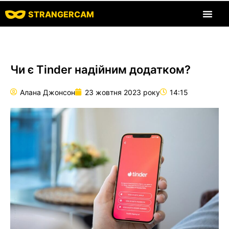
STRANGERCAM
Всі відгуки
Всі функції
Чи є Tinder надійним додатком?
Алана Джонсон
23 жовтня 2023 року
14:15