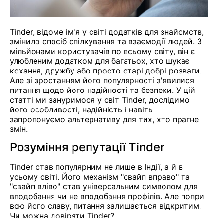
Tinder, відоме ім'я у світі додатків для знайомств,
змінило спосіб спілкування та взаємодії людей. З
мільйонами користувачів по всьому світу, він є
улюбленим додатком для багатьох, хто шукає
кохання, дружбу або просто старі добрі розваги.
Але зі зростанням його популярності з'явилися
питання щодо його надійності та безпеки. У цій
статті ми зануримося у світ Tinder, дослідимо
його особливості, надійність і навіть
запропонуємо альтернативу для тих, хто прагне
змін.
Розуміння репутації Tinder
Tinder став популярним не лише в Індії, а й в
усьому світі. Його механізм "свайп вправо" та
"свайп вліво" став універсальним символом для
вподобання чи не вподобання профілів. Але попри
всю його славу, питання залишається відкритим:
Чи можна довіряти Tinder?