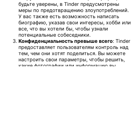
будьте уверены, в Tinder предусмотрены
меры по предотвращению злоупотреблений.
У вас также есть возможность написать
биографию, указав свои интересы, хобби или
все, что вы хотели бы, чтобы узнали
потенциальные собеседники.
Конфиденциальность превыше всего
: Tinder
предоставляет пользователям контроль над
тем, чем они хотят поделиться. Вы можете
настроить свои параметры, чтобы решить,
какие фотографии или информацию вы
хотите показать. Доступ к общей
информации будет только у тех, с кем вы
встречаетесь.
Проведите и сопоставьте
: Основная функция
Tinder заключается в пролистывании профилей.
Свайп вправо означает интерес, а свайп влево -
желание пройти мимо. Если оба пользователя
смахнули друг друга вправо, это означает, что
они совпали и могут начать общаться.
Загляните за пределы Tinder: