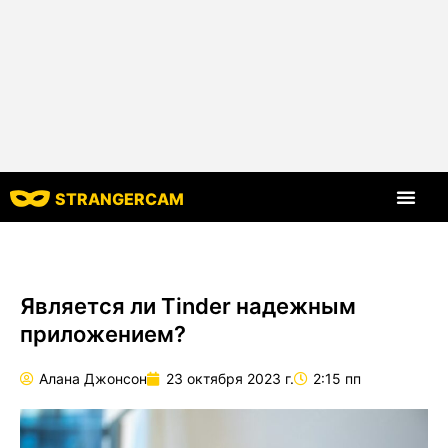
STRANGERCAM
Все харак
Является ли Tinder надежным
приложением?
Алана Джонсон
23 октября 2023 г.
2:15 пп