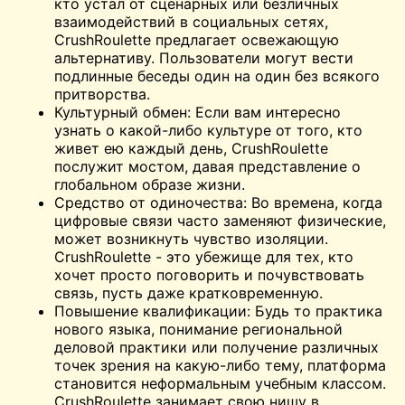
кто устал от сценарных или безличных
взаимодействий в социальных сетях,
CrushRoulette предлагает освежающую
альтернативу. Пользователи могут вести
подлинные беседы один на один без всякого
притворства.
Культурный обмен: Если вам интересно
узнать о какой-либо культуре от того, кто
живет ею каждый день, CrushRoulette
послужит мостом, давая представление о
глобальном образе жизни.
Средство от одиночества: Во времена, когда
цифровые связи часто заменяют физические,
может возникнуть чувство изоляции.
CrushRoulette - это убежище для тех, кто
хочет просто поговорить и почувствовать
связь, пусть даже кратковременную.
Повышение квалификации: Будь то практика
нового языка, понимание региональной
деловой практики или получение различных
точек зрения на какую-либо тему, платформа
становится неформальным учебным классом.
CrushRoulette занимает свою нишу в